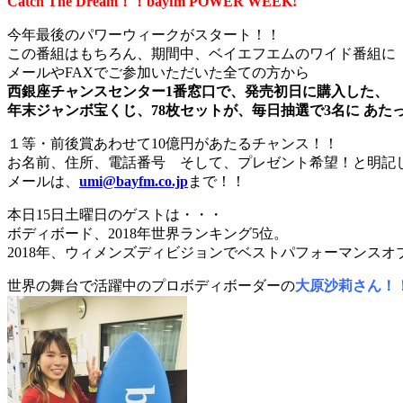
Catch The Dream！！bayfm POWER WEEK!
今年最後のパワーウィークがスタート！！
この番組はもちろん、期間中、ベイエフエムのワイド番組に
メールやFAXでご参加いただいた全ての方から
西銀座チャンスセンター
1
番窓口で、発売初日に購入した、
年末ジャンボ宝くじ、
78
枚セットが、毎日抽選で
3
名に
あた
１等・前後賞あわせて10億円があたるチャンス！！
お名前、住所、電話番号 そして、プレゼント希望！と明記
メールは、
umi@bayfm.co.jp
まで！！
本日15日土曜日のゲストは・・・
ボディボード、2018年世界ランキング5位。
2018年、ウィメンズディビジョンでベストパフォーマンスオ
世界の舞台で活躍中のプロボディボーダーの
大原沙莉さん！