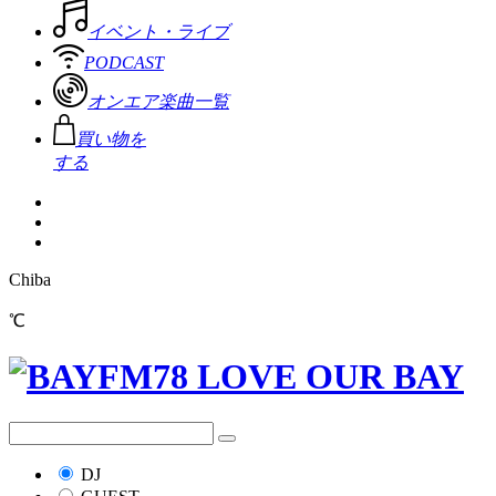
イベント・ライブ
PODCAST
オンエア楽曲一覧
買い物を
する
Chiba
℃
DJ