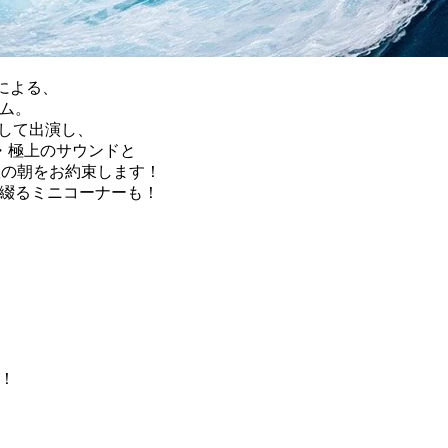
Iによる、
ラム。
として出演し、
・極上のサウンドと
日曜の朝をお約束します！
流を綴るミニコーナーも！
場！