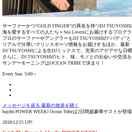
サーファーかつ“GOLD FINGER”の異名を持つDJ TSUYOSH
海を愛するすべての人たち＝Sea Loversにお届けするプログ
プロのサーファーやアングラーもDJ TSUYOSHIの“バディ”
リアルで分厚いマリンスポーツ情報をお届けするほか、最新
DJ TSUYOSHIによる生DJミックスで、充実のアゲアゲな
さらに、DJ TSUYOSHIのヒト、味、モノとの出会いや交
サンデーモーニングはOCEAN TRIBEで決まり！
Every Sun. 5:00～
メッセージを送る
最新の放送を聴く
bayfm POWER WEEK! Ocean Tribeは2日間超豪華ゲストが登
2018/12/15 UP!