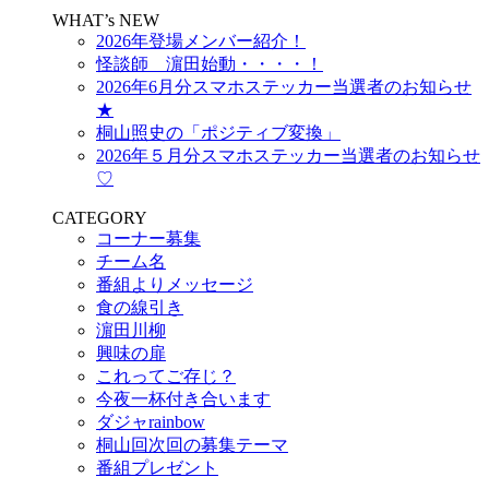
WHAT’s NEW
2026年登場メンバー紹介！
怪談師 濵田始動・・・・！
2026年6月分スマホステッカー当選者のお知らせ
★
桐山照史の「ポジティブ変換」
2026年５月分スマホステッカー当選者のお知らせ
♡
CATEGORY
コーナー募集
チーム名
番組よりメッセージ
食の線引き
濵田川柳
興味の扉
これってご存じ？
今夜一杯付き合います
ダジャrainbow
桐山回次回の募集テーマ
番組プレゼント