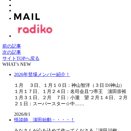
前の記事
次の記事
サイトTOPへ戻る
WHAT’s NEW
2026年登場メンバー紹介！
１月 ３日、１月１０日：神山智洋（３日 DJ神山）
１月１７日、１月２４日：名司会且つ帝王 濵田崇裕
１月３１日、２月 ７日：小瀧 望 ２月１４日、２月
２１日：スーパースター☆中……
2026/8/1
怪談師 濵田始動・・・・！
みなさんが心を込めて作ってくださる「濵田川柳」