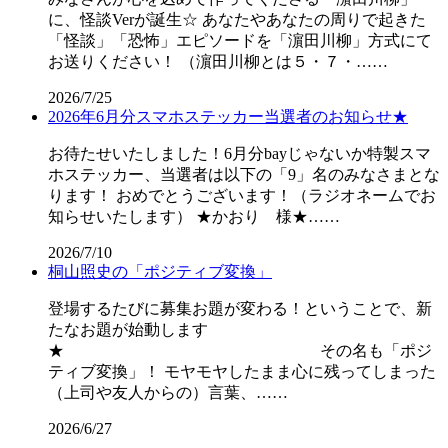
に、怪談Verが誕生☆ あなたやあなたの周りで起きた
「怪談」「恐怖」エピソードを「濵田川柳」方式にて
お送りください！ （濵田川柳とは５・７・……
2026/7/25
2026年6月分スマホステッカー当選者のお知らせ★
お待たせいたしました！6月分bayじゃないか特製スマ
ホステッカー、当選者は以下の「9」名のみなさまとな
ります！ おめでとうございます！（ラジオネームでお
知らせいたします） ★かおり 様★……
2026/7/10
桐山照史の「ポジティブ変換」
登場するたびに募集お題が変わる！ということで、新
たなお題が始動します
★ その名も「ポジ
ティブ変換」！ モヤモヤしたまま心に残ってしまった
（上司や友人からの）言葉、……
2026/6/27