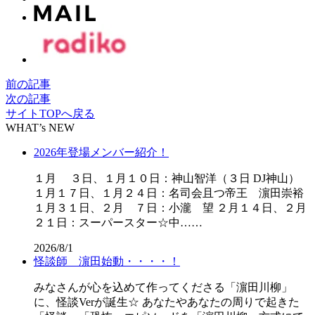
前の記事
次の記事
サイトTOPへ戻る
WHAT’s NEW
2026年登場メンバー紹介！
１月 ３日、１月１０日：神山智洋（３日 DJ神山）
１月１７日、１月２４日：名司会且つ帝王 濵田崇裕
１月３１日、２月 ７日：小瀧 望 ２月１４日、２月
２１日：スーパースター☆中……
2026/8/1
怪談師 濵田始動・・・・！
みなさんが心を込めて作ってくださる「濵田川柳」
に、怪談Verが誕生☆ あなたやあなたの周りで起きた