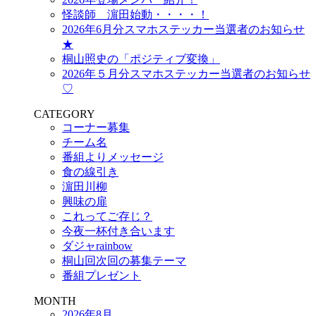
怪談師 濵田始動・・・・！
2026年6月分スマホステッカー当選者のお知らせ
★
桐山照史の「ポジティブ変換」
2026年５月分スマホステッカー当選者のお知らせ
♡
CATEGORY
コーナー募集
チーム名
番組よりメッセージ
食の線引き
濵田川柳
興味の扉
これってご存じ？
今夜一杯付き合います
ダジャrainbow
桐山回次回の募集テーマ
番組プレゼント
MONTH
2026年8月