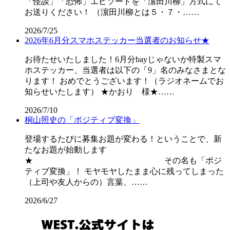
「怪談」「恐怖」エピソードを「濵田川柳」方式にて
お送りください！ （濵田川柳とは５・７・……
2026/7/25
2026年6月分スマホステッカー当選者のお知らせ★
お待たせいたしました！6月分bayじゃないか特製スマ
ホステッカー、当選者は以下の「9」名のみなさまとな
ります！ おめでとうございます！（ラジオネームでお
知らせいたします） ★かおり 様★……
2026/7/10
桐山照史の「ポジティブ変換」
登場するたびに募集お題が変わる！ということで、新
たなお題が始動します
★ その名も「ポジ
ティブ変換」！ モヤモヤしたまま心に残ってしまった
（上司や友人からの）言葉、……
2026/6/27