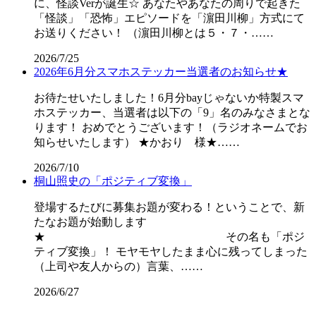
に、怪談Verが誕生☆ あなたやあなたの周りで起きた
「怪談」「恐怖」エピソードを「濵田川柳」方式にて
お送りください！ （濵田川柳とは５・７・……
2026/7/25
2026年6月分スマホステッカー当選者のお知らせ★
お待たせいたしました！6月分bayじゃないか特製スマ
ホステッカー、当選者は以下の「9」名のみなさまとな
ります！ おめでとうございます！（ラジオネームでお
知らせいたします） ★かおり 様★……
2026/7/10
桐山照史の「ポジティブ変換」
登場するたびに募集お題が変わる！ということで、新
たなお題が始動します
★ その名も「ポジ
ティブ変換」！ モヤモヤしたまま心に残ってしまった
（上司や友人からの）言葉、……
2026/6/27