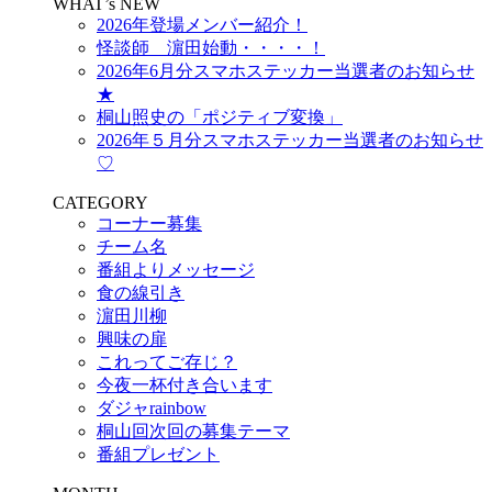
WHAT’s NEW
2026年登場メンバー紹介！
怪談師 濵田始動・・・・！
2026年6月分スマホステッカー当選者のお知らせ
★
桐山照史の「ポジティブ変換」
2026年５月分スマホステッカー当選者のお知らせ
♡
CATEGORY
コーナー募集
チーム名
番組よりメッセージ
食の線引き
濵田川柳
興味の扉
これってご存じ？
今夜一杯付き合います
ダジャrainbow
桐山回次回の募集テーマ
番組プレゼント