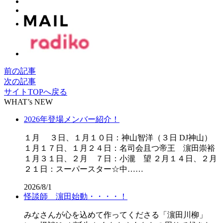
前の記事
次の記事
サイトTOPへ戻る
WHAT’s NEW
2026年登場メンバー紹介！
１月 ３日、１月１０日：神山智洋（３日 DJ神山）
１月１７日、１月２４日：名司会且つ帝王 濵田崇裕
１月３１日、２月 ７日：小瀧 望 ２月１４日、２月
２１日：スーパースター☆中……
2026/8/1
怪談師 濵田始動・・・・！
みなさんが心を込めて作ってくださる「濵田川柳」