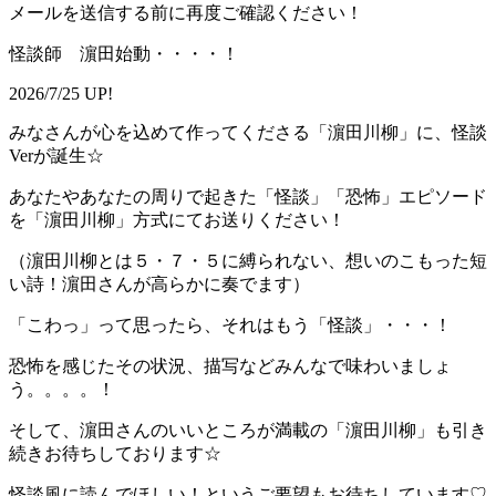
メールを送信する前に再度ご確認ください！
怪談師 濵田始動・・・・！
2026/7/25 UP!
みなさんが心を込めて作ってくださる「濵田川柳」に、怪談
Verが誕生☆
あなたやあなたの周りで起きた「怪談」「恐怖」エピソード
を「濵田川柳」方式にてお送りください！
（濵田川柳とは５・７・５に縛られない、想いのこもった短
い詩！濵田さんが高らかに奏でます）
「こわっ」って思ったら、それはもう「怪談」・・・！
恐怖を感じたその状況、描写などみんなで味わいましょ
う。。。。！
そして、濵田さんのいいところが満載の「濵田川柳」も引き
続きお待ちしております☆
怪談風に読んでほしい！というご要望もお待ちしています♡