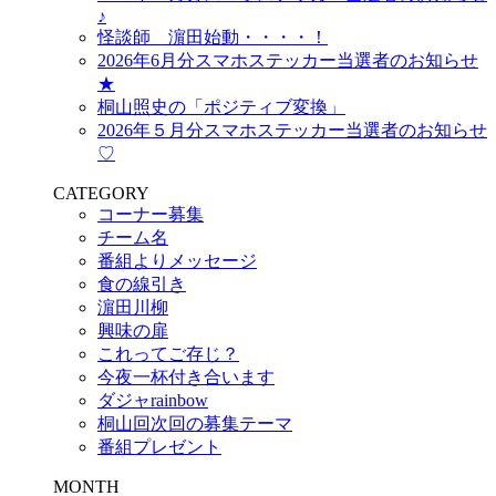
♪
怪談師 濵田始動・・・・！
2026年6月分スマホステッカー当選者のお知らせ
★
桐山照史の「ポジティブ変換」
2026年５月分スマホステッカー当選者のお知らせ
♡
CATEGORY
コーナー募集
チーム名
番組よりメッセージ
食の線引き
濵田川柳
興味の扉
これってご存じ？
今夜一杯付き合います
ダジャrainbow
桐山回次回の募集テーマ
番組プレゼント
MONTH