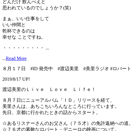
どんだけ 飲んべえと
思われているのでしょうか？(笑)
まぁ、いい仕事をして
いい仲間と
乾杯できるのは
幸せな ことですね。
・・・・・・・・・ ...
...
Read More
８月１７日 #ID 発売中 #渡辺美里 #美里ラジオ #ロバ
2019/8/17 UP!
渡辺美里のＬｉｖｅ Ｌｏｖｅ Ｌｉｆｅ！
８月７日にニューアルバム「ＩＤ」リリースを経て、
美里さんは、あちこちいろんなところに行っています。
先日、京都に行かれたときの話からスタート。
☆あるリスナーさんのお父さん（７５才）の免許返納への道
☆７６才の素敵なロバート・デニーロの映画について。