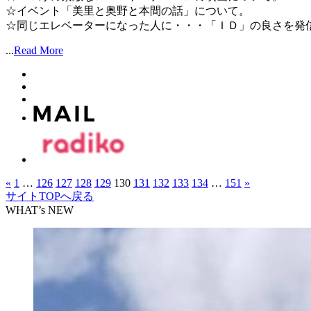
☆イベント「美里と奥野と本間の話」について。
☆同じエレベーターになった人に・・・「ＩＤ」の良さを発信し
...
Read More
«
1
…
126
127
128
129
130
131
132
133
134
…
151
»
サイトTOPへ戻る
WHAT’s NEW