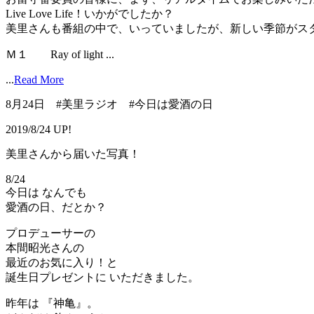
Live Love Life！いかがでしたか？
美里さんも番組の中で、いっていましたが、新しい季節がス
Ｍ１ Ray of light ...
...
Read More
8月24日 #美里ラジオ #今日は愛酒の日
2019/8/24 UP!
美里さんから届いた写真！
8/24
今日は なんでも
愛酒の日、だとか？
プロデューサーの
本間昭光さんの
最近のお気に入り！と
誕生日プレゼントに いただきました。
昨年は 『神亀』。