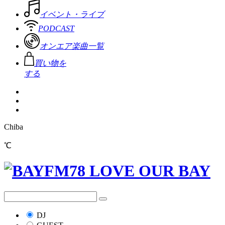
イベント・ライブ
PODCAST
オンエア楽曲一覧
買い物を
する
Chiba
℃
DJ