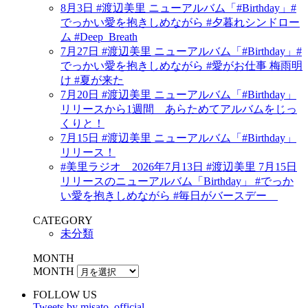
8月3日 #渡辺美里 ニューアルバム「#Birthday」#
でっかい愛を抱きしめながら #夕暮れシンドロー
ム #Deep_Breath
7月27日 #渡辺美里 ニューアルバム「#Birthday」#
でっかい愛を抱きしめながら #愛がお仕事 梅雨明
け #夏が来た
7月20日 #渡辺美里 ニューアルバム「#Birthday」
リリースから1週間 あらためてアルバムをじっ
くりと！
7月15日 #渡辺美里 ニューアルバム「#Birthday」
リリース！
#美里ラジオ 2026年7月13日 #渡辺美里 7月15日
リリースのニューアルバム「Birthday」 #でっか
い愛を抱きしめながら #毎日がバースデー
CATEGORY
未分類
MONTH
MONTH
FOLLOW US
Tweets by misato_official