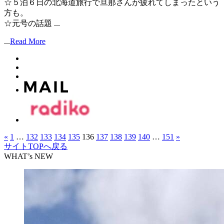
☆５泊６日の北海道旅行で旦那さんが疲れてしまったという
方も。
☆元号の話題 ...
...
Read More
«
1
…
132
133
134
135
136
137
138
139
140
…
151
»
サイトTOPへ戻る
WHAT’s NEW