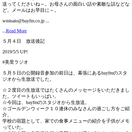
送ってくださいね～。お母さんの面白い話や素敵な話などな
ど。メールはお早目に～。
wmisato@bayfm.co.jp ...
...
Read More
５月４日 放送後記
2019/5/5 UP!
#美里ラジオ
５月５日の公開録音参加の前日は、幕張にあるbayfmのスタ
ジオから生放送でした。
☆２度目の生放送ではたくさんのメッセージをいただきまし
た。ツイートもいっぱい。
☆今回は、bayfmのスタジオから生放送。
☆ゴールデンウィーク１０連休のみなさんの過ごし方をご紹
介。
学校の宿題として、家での食事メニューの紹介を子供がメモ
っていた。