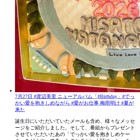
7月27日 #渡辺美里 ニューアルバム「#Birthday」#でっ
かい愛を抱きしめながら #愛がお仕事 梅雨明け #夏が
来た
誕生日にいただいていたメールも含め、様々なメッセ
ージをご紹介しました。そして、番組からプレゼント
させていただいたあの「でっかい愛を抱きしめケー