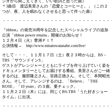
ジオから聞こえてきて、いい歌詞と思った曲）
＊3曲目 渡辺美里さんの「恋愛とコーヒーと。」（この２
つが、夜、人を眠れなくさせると思って作った曲）
・・・・・・・・・・・・・・・・・・・・・・・・・・・
『ribbon』の発売30周年を記念したスペシャルライブの追加
公演「ribbon power returns」開催のお知らせ！
１２月４日（火）豊洲ＰＩＴ
公演情報→ http://www.misatowatanabe.com/live/
そして・・・、１１月１７日（土）夜２３時からは、BS－
TBS 「サウンドインS」
ゲストがアレンジャーとともにライブを作り上げていく姿を
ドキュメンタリーとしてお届けする番組。美里さんがご一緒
するのは、服部隆之さん、笹路正徳さん、そして、本間昭光
さん。そして、アレンジするのは、「Believe」「THE
ROSE」「10 years」の３曲。要チェック。
１１月２２日（木）には、同じくBS-TBS「うた好きショー
タイム」に出演。
・・・・・・・・・・・・・・・・・・・・・・・・・・・