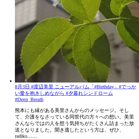
8月3日 #渡辺美里 ニューアルバム「#Birthday」#でっか
い愛を抱きしめながら #夕暮れシンドローム
#Deep_Breath
熊本にも縁がある美里さんからのメッセージ。そし
て、介護をなさっている同世代の方々への想い。美里
さんならではの人を想う気持ちがたくさん詰まった放
送となりました。聞き逃したという方は、ぜひ、
radiko……