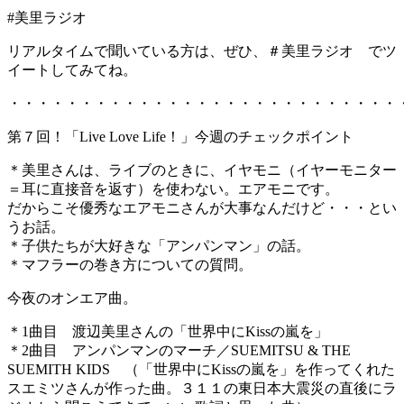
#美里ラジオ
リアルタイムで聞いている方は、ぜひ、＃美里ラジオ でツ
イートしてみてね。
・・・・・・・・・・・・・・・・・・・・・・・・・・・
第７回！「Live Love Life！」今週のチェックポイント
＊美里さんは、ライブのときに、イヤモニ（イヤーモニター
＝耳に直接音を返す）を使わない。エアモニです。
だからこそ優秀なエアモニさんが大事なんだけど・・・とい
うお話。
＊子供たちが大好きな「アンパンマン」の話。
＊マフラーの巻き方についての質問。
今夜のオンエア曲。
＊1曲目 渡辺美里さんの「世界中にKissの嵐を」
＊2曲目 アンパンマンのマーチ／SUEMITSU & THE
SUEMITH KIDS （「世界中にKissの嵐を」を作ってくれた
スエミツさんが作った曲。３１１の東日本大震災の直後にラ