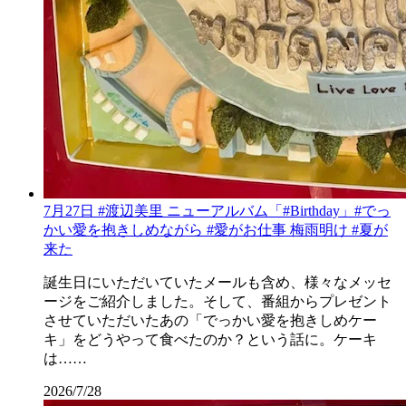
7月27日 #渡辺美里 ニューアルバム「#Birthday」#でっ
かい愛を抱きしめながら #愛がお仕事 梅雨明け #夏が
来た
誕生日にいただいていたメールも含め、様々なメッセ
ージをご紹介しました。そして、番組からプレゼント
させていただいたあの「でっかい愛を抱きしめケー
キ」をどうやって食べたのか？という話に。ケーキ
は……
2026/7/28