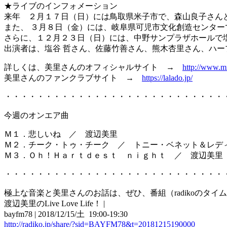
★ライブのインフォメーション
来年 ２月１７日（日）には鳥取県米子市で、森山良子さん
また、 ３月８日（金）には、岐阜県可児市文化創造センタ
さらに、１２月２３日（日）には、中野サンプラザホールで塩谷哲さんプ
出演者は、塩谷 哲さん、佐藤竹善さん、熊木杏里さん、ハー
詳しくは、美里さんのオフィシャルサイト →
http://www.m
美里さんのファンクラブサイト →
https://lalado.jp/
・・・・・・・・・・・・・・・・・・・・・・・・・・・
今週のオンエア曲
Ｍ１．悲しいね ／ 渡辺美里
Ｍ２．チーク・トゥ・チーク ／ トニー・ベネット＆レデ
Ｍ３．Ｏｈ！Ｈａｒｔｄｅｓｔ ｎｉｇｈｔ ／ 渡辺美里
・・・・・・・・・・・・・・・・・・・・・・・・・・・
極上な音楽と美里さんのお話は、ぜひ、番組（radikoのタイ
渡辺美里のLive Love Life！ |
bayfm78 | 2018/12/15/土 19:00-19:30
http://radiko.jp/share/?sid=BAYFM78&t=20181215190000