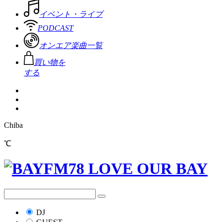
イベント・ライブ
PODCAST
オンエア楽曲一覧
買い物を
する
Chiba
℃
DJ