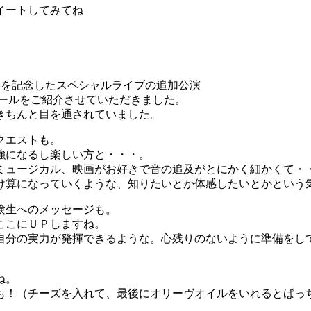
イートしてみてね
周年を記念したスペシャルライブの追加公演
いた感想メールをご紹介させていただきました。
きちんと目を通されていました。
クエストも。
強になるし楽しい方と・・・。
ミュージカル、映画がお好きで音の追及がとにかく細かくて・
け算になっていくような、知りたいとか体感したいとかという
験生へのメッセージも。
ここにＵＰしますね。
自分の実力が発揮できるような。心残りのないように準備をし
ね。
も！（チーズを入れて、最後にオリーヴオイルをいれるとばっ