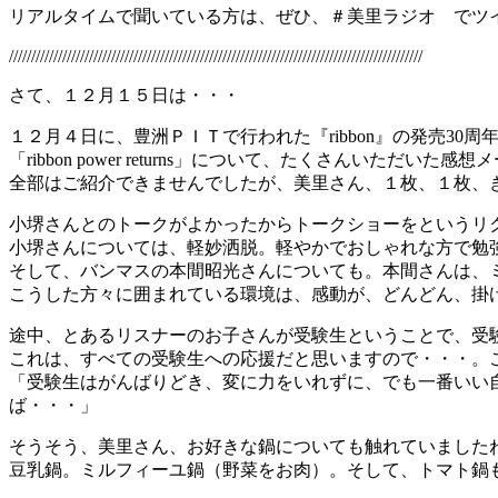
リアルタイムで聞いている方は、ぜひ、＃美里ラジオ でツ
/////////////////////////////////////////////////////////////////////////////////////////////
さて、１２月１５日は・・・
１２月４日に、豊洲ＰＩＴで行われた『ribbon』の発売30
「ribbon power returns」について、たくさんいただ
全部はご紹介できませんでしたが、美里さん、１枚、１枚、
小堺さんとのトークがよかったからトークショーをというリ
小堺さんについては、軽妙洒脱。軽やかでおしゃれな方で勉
そして、バンマスの本間昭光さんについても。本間さんは、
こうした方々に囲まれている環境は、感動が、どんどん、掛
途中、とあるリスナーのお子さんが受験生ということで、受
これは、すべての受験生への応援だと思いますので・・・。
「受験生はがんばりどき、変に力をいれずに、でも一番いい
ば・・・」
そうそう、美里さん、お好きな鍋についても触れていました
豆乳鍋。ミルフィーユ鍋（野菜をお肉）。そして、トマト鍋