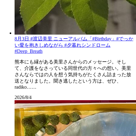
8月3日 #渡辺美里 ニューアルバム「#Birthday」#でっか
い愛を抱きしめながら #夕暮れシンドローム
#Deep_Breath
熊本にも縁がある美里さんからのメッセージ。そし
て、介護をなさっている同世代の方々への想い。美里
さんならではの人を想う気持ちがたくさん詰まった放
送となりました。聞き逃したという方は、ぜひ、
radiko……
2026/8/4