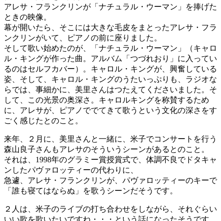
アレサ・フランクリンが「ナチュラル・ウーマン」を捧げた
ときの映像。
幕が開いたら、そこには大きな毛皮をまとったアレサ・フラ
ンクリンがいて、ピアノの前に座りました。
そして歌い始めたのが、「ナチュラル・ウーマン」（キャロ
ル・キングが作った曲。アルバム「つづれおり」に入ってい
るのはセルフカバー）。キャロル・キングが、興奮している
姿、そして、キャロル・キングのうたいっぷりも、ラジオな
らでは、事細かに、美里さんはつたえてくださいました。そ
して、この光景の奥深さ。キャロルキングを称賛するため
に、アレサが、ピアノででてきて歌うという文化の深さをす
ごく感じたとのこと。
来年、２月に、美里さんと一緒に、米子でコンサートを行う
森山良子さんもアレサのそういうシーンがあるとのこと。
それは、1998年のグラミー賞授賞式で、体調不良でドタキャ
ンしたパヴァロッティーの代わりに、
急遽、アレサ・フランクリンが、パヴァロッティーのキーで
「誰も寝てはならぬ」を歌うシーンだそうです。
２人は、米子のライブの打ち合わせをしながら、それぐらい
いい歌を歌いたいですね・・・という話になったそうです。