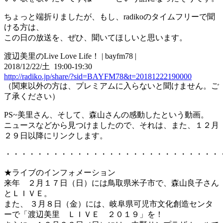
ちょっと端折りましたが、もし、radikoのタイムフリーで聞
ける方は、
この日の放送を、ぜひ、聞いてほしいと思います。
渡辺美里のLive Love Life！ | bayfm78 |
2018/12/22/土 19:00-19:30
http://radiko.jp/share/?sid=BAYFM78&t=20181222190000
（関東以外の方は、プレミアムに入らないと聞けません。ご
了承ください）
PS~美里さん、そして、森山さんの感動したという動画。
ニュースなどから見つけましたので、それは、また、１２月
２９日以降にリンクします。
・・・・・・・・・・・・・・・・・・・・・・・・・・・
★ライブのインフォメーション
来年 ２月１７日（日）には鳥取県米子市で、森山良子さん
とＬＩＶＥ。
また、 ３月８日（金）には、岐阜県可児市文化創造センタ
ーで「渡辺美里 ＬＩＶＥ ２０１９」を！