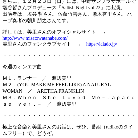
さらに、１２月２３日（日）には、中野サンプラザホールで
塩谷哲さんプロデュース「Saltish Night vol.22」に出演。
出演者は、塩谷 哲さん、佐藤竹善さん、熊木杏里さん、ハ
ープ奏者の朝川朋之さんです。
詳しくは、美里さんのオフィシャルサイト →
http://www.misatowatanabe.com/
美里さんのファンクラブサイト →
https://lalado.jp/
・・・・・・・・・・・・・・・・・・・・・・・・・・・
今週のオンエア曲
Ｍ１．ランナー ／ 渡辺美里
Ｍ２．(YOU MAKE ME FEEL LIKE) A NATURAL
WOMAN ／ ARETHA FRANKLIN
Ｍ３．Ｗｈｅｎ Ｓｈｅ Ｌｏｖｅｄ Ｍｅ－Ｊａｐａｎｅ
ｓｅ ｖｅｒ．－ ／ 渡辺美里
・・・・・・・・・・・・・・・・・・・・・・・・・・・
極上な音楽と美里さんのお話は、ぜひ、番組（radikoのタイ
ムフリー）で、どうぞ。