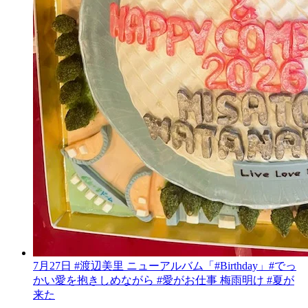
7月27日 #渡辺美里 ニューアルバム「#Birthday」#でっ
かい愛を抱きしめながら #愛がお仕事 梅雨明け #夏が
来た