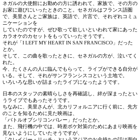
ネガルの大使館にお勤めの方に誘われて、家族で、その方の
お家に遊びにいったときのこと。セネガルはフランス語圏
で、美里さんとご家族は、英語で、片言で、それぞれコミュ
ニケーションを
していたのですが、ぜひ歌って欲しいといわれて家にあった
カラオケのカセットをもっていったそうです。
それが「I LEFT MY HEART IN SAN FRANCISCO」だった
とか。
そして、この曲を歌ったときに、セネガルの方が、泣いてく
れた。
今、たくさんの人に臨んでもらって、ライブができる自分が
いる。そして、それがサンフランシスコという土地で。
いろいろな思いが詰まったライブになったようです。
日本のスタッフの素晴らしさを再確認し、絆が深まったとい
うライブでもあったそうです。
ちなみに、美里さんが、北カリフォルニアに行く前に、先方
のことを知るために見た映画は、
「バトルオブシリコンバレー」だったとか。
また、飛行機の中では、時差ボケ対策のためにあまり映画を
見ないようにしていたそうですが、
「クレイジー・リッチ」というアジアのお金持ちの話は面白