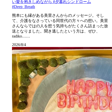
い愛を抱きしめながら #夕暮れシンドローム
#Deep_Breath
熊本にも縁がある美里さんからのメッセージ。そし
て、介護をなさっている同世代の方々への想い。美里
さんならではの人を想う気持ちがたくさん詰まった放
送となりました。聞き逃したという方は、ぜひ、
radiko……
2026/8/4