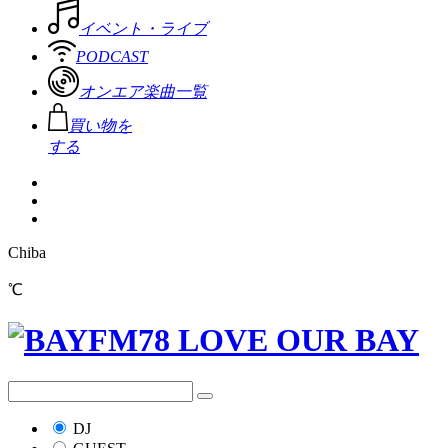
イベント・ライブ
PODCAST
オンエア楽曲一覧
買い物を
する
Chiba
℃
DJ