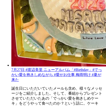
7月27日 #渡辺美里 ニューアルバム「#Birthday」#でっ
かい愛を抱きしめながら #愛がお仕事 梅雨明け #夏が
来た
誕生日にいただいていたメールも含め、様々なメッセ
ージをご紹介しました。そして、番組からプレゼント
させていただいたあの「でっかい愛を抱きしめケー
キ」をどうやって食べたのか？という話に。ケーキ