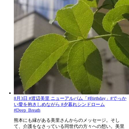
8月3日 #渡辺美里 ニューアルバム「#Birthday」#でっか
い愛を抱きしめながら #夕暮れシンドローム
#Deep_Breath
熊本にも縁がある美里さんからのメッセージ。そし
て、介護をなさっている同世代の方々への想い。美里