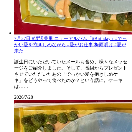
7月27日 #渡辺美里 ニューアルバム「#Birthday」#でっ
かい愛を抱きしめながら #愛がお仕事 梅雨明け #夏が
来た
誕生日にいただいていたメールも含め、様々なメッセ
ージをご紹介しました。そして、番組からプレゼント
させていただいたあの「でっかい愛を抱きしめケー
キ」をどうやって食べたのか？という話に。ケーキ
は……
2026/7/28