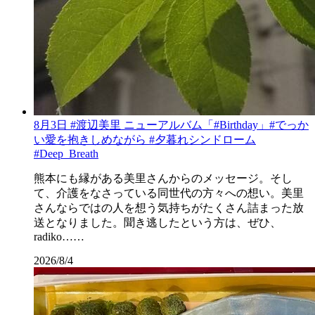
8月3日 #渡辺美里 ニューアルバム「#Birthday」#でっか
い愛を抱きしめながら #夕暮れシンドローム
#Deep_Breath
熊本にも縁がある美里さんからのメッセージ。そし
て、介護をなさっている同世代の方々への想い。美里
さんならではの人を想う気持ちがたくさん詰まった放
送となりました。聞き逃したという方は、ぜひ、
radiko……
2026/8/4