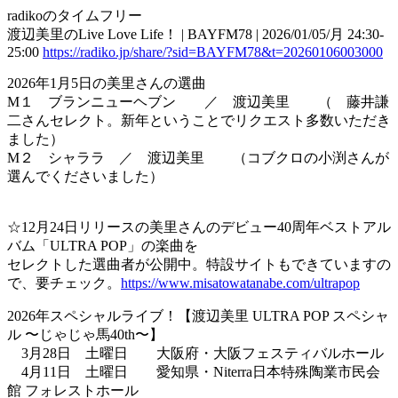
radikoのタイムフリー
渡辺美里のLive Love Life！ | BAYFM78 | 2026/01/05/月 24:30-
25:00
https://radiko.jp/share/?sid=BAYFM78&t=20260106003000
2026年1月5日の美里さんの選曲
M１ ブランニューヘブン ／ 渡辺美里 （ 藤井謙
二さんセレクト。新年ということでリクエスト多数いただき
ました）
M２ シャララ ／ 渡辺美里 （コブクロの小渕さんが
選んでくださいました）
☆12月24日リリースの美里さんのデビュー40周年ベストアル
バム「ULTRA POP」の楽曲を
セレクトした選曲者が公開中。特設サイトもできていますの
で、要チェック。
https://www.misatowatanabe.com/ultrapop
2026年スペシャルライブ！【渡辺美里 ULTRA POP スペシャ
ル 〜じゃじゃ馬40th〜】
3月28日 土曜日 大阪府・大阪フェスティバルホール
4月11日 土曜日 愛知県・Niterra日本特殊陶業市民会
館 フォレストホール