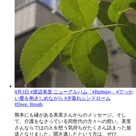
8月3日 #渡辺美里 ニューアルバム「#Birthday」#でっか
い愛を抱きしめながら #夕暮れシンドローム
#Deep_Breath
熊本にも縁がある美里さんからのメッセージ。そし
て、介護をなさっている同世代の方々への想い。美里
さんならではの人を想う気持ちがたくさん詰まった放
送となりました。聞き逃したという方は、ぜひ、