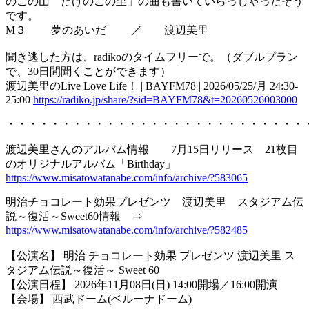
のこの山 たけのこの里」の曲も書いていらっしゃったそう
です。
M３ 夢のあいだ ／ 渡辺美里
聞き逃した方は、radikoのタイムフリーで。（ダブルプラン
で、30日間聞くことができます）
渡辺美里のLive Love Life！ | BAYFM78 | 2026/05/25/月 24:30-
25:00
https://radiko.jp/share/?sid=BAYFM78&t=20260526003000
・・・・・・・・・・・・・・・・・・・・・・・・・・・
渡辺美里さんのアルバム情報 7月15日リリース 21枚目
のオリジナルアルバム「Birthday」
https://www.misatowatanabe.com/info/archive/?583065
明治チョコレート効果プレゼンツ 渡辺美里 スタジアム伝
説～復活～Sweet60情報 ⇒
https://www.misatowatanabe.com/info/archive/?582485
【公演名】 明治 チョコレート効果 プレゼンツ 渡辺美里 ス
タジアム伝説～復活～ Sweet 60
【公演日程】 2026年11月08日(日) 14:00開場／16:00開演
【会場】 西武ドーム(ベルーナドーム)