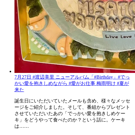
7月27日 #渡辺美里 ニューアルバム「#Birthday」#でっ
かい愛を抱きしめながら #愛がお仕事 梅雨明け #夏が
来た
誕生日にいただいていたメールも含め、様々なメッセ
ージをご紹介しました。そして、番組からプレゼント
させていただいたあの「でっかい愛を抱きしめケー
キ」をどうやって食べたのか？という話に。ケーキ
は……