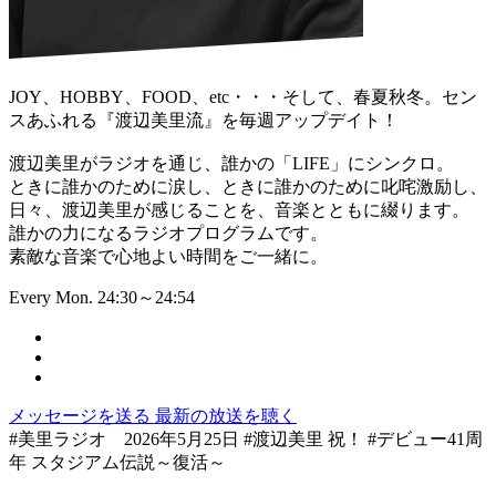
JOY、HOBBY、FOOD、etc・・・そして、春夏秋冬。セン
スあふれる『渡辺美里流』を毎週アップデイト！
渡辺美里がラジオを通じ、誰かの「LIFE」にシンクロ。
ときに誰かのために涙し、ときに誰かのために叱咤激励し、
日々、渡辺美里が感じることを、音楽とともに綴ります。
誰かの力になるラジオプログラムです。
素敵な音楽で心地よい時間をご一緒に。
Every Mon. 24:30～24:54
メッセージを送る
最新の放送を聴く
#美里ラジオ 2026年5月25日 #渡辺美里 祝！ #デビュー41周
年 スタジアム伝説～復活～