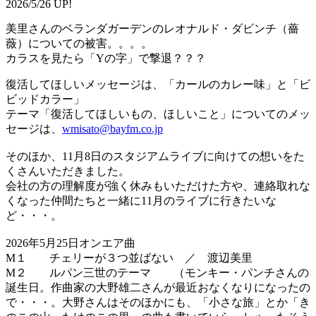
2026/5/26 UP!
美里さんのベランダガーデンのレオナルド・ダビンチ（薔
薇）についての被害。。。。
カラスを見たら「Yの字」で撃退？？？
復活してほしいメッセージは、「カールのカレー味」と「ビ
ビッドカラー」
テーマ「復活してほしいもの、ほしいこと」についてのメッ
セージは、
wmisato@bayfm.co.jp
そのほか、11月8日のスタジアムライブに向けての想いをた
くさんいただきました。
会社の方の理解度が強く休みもいただけた方や、連絡取れな
くなった仲間たちと一緒に11月のライブに行きたいな
ど・・・。
2026年5月25日オンエア曲
M１ チェリーが３つ並ばない ／ 渡辺美里
M２ ルパン三世のテーマ （モンキー・パンチさんの
誕生日。作曲家の大野雄二さんが最近おなくなりになったの
で・・・。大野さんはそのほかにも、「小さな旅」とか「き