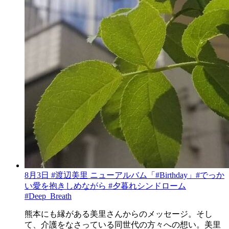
8月3日 #渡辺美里 ニューアルバム「#Birthday」#でっか
い愛を抱きしめながら #夕暮れシンドローム
#Deep_Breath
熊本にも縁がある美里さんからのメッセージ。そし
て、介護をなさっている同世代の方々への想い。美里