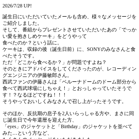
2026/7/28 UP!
誕生日にいただいていたメールも含め、様々なメッセージを
ご紹介しました。
そして、番組からプレゼントさせていただいたあの「でっか
い愛を抱きしめケーキ」をどうやって
食べたのか？という話に。
ケーキは、収録の後（誕生日前）に、SONYのみなさんと食
べたそうです。
ただ「どこから食べるか？」が問題ですよね？
そのときにアドバイスをしてくださったのが、レコーディン
グエンジニアの伊藤敏郎さん。
西武ファンの伊藤さんは「ベルーナドームのドーム部分から
食べて西武球場にしちゃえ！」とおっしゃっていたそうで
す！？なるほどですね！！！
そうやっておいしくみなさんで召し上がったそうです。
そのほか、反抗期の息子を2人いらっしゃる方や、まさに同
じ誕生日で今年還暦を迎えた方、
「eyes」のジャケットと「Birthday」のジャケットを並べて
みた…という方など、