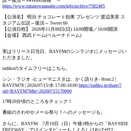
説～復活～Sweet60情報 ⇒
https://www.misatowatanabe.com/info/archive/?582485
【公演名】 明治 チョコレート効果 プレゼンツ 渡辺美里 ス
タジアム伝説～復活～ Sweet 60
【公演日程】 2026年11月08日(日) 14:00開場／16:00開演
【会場】 西武ドーム(ベルーナドーム)
実はリリース日当日、BAYFMのシンラジオにメッセージい
ただきました。
radikoのタイムフリーはこちら。
シン・ラジオ -ヒューマニスタは、かく語りき- Hour.2 |
BAYFM78 | 2026/07/15/水 17:00-18:00
https://radiko.jp/share/?
sid=BAYFM78&t=20260715170000
17時20分頃のところをチェック！
番組のさわやかメール祭り！へのメッセージも。
さらに、BAYFM 7月19日（日）午後1時からの「BAYSIDE
FREEWAY」ではインタビューも！よろしければぜひ。