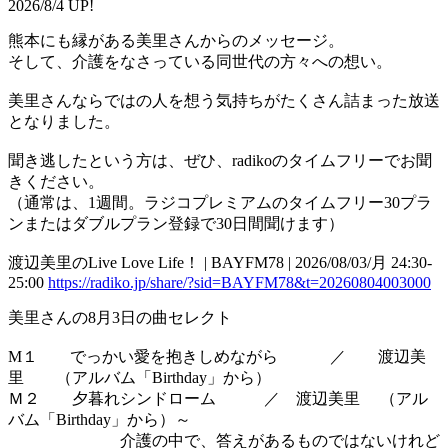
2026/8/4 UP!
熊本にも縁がある美里さんからのメッセージ。
そして、介護をなさっている同世代の方々への想い。
美里さんならではの人を想う気持ちがたくさん詰まった放送
となりました。
聞き逃したという方は、ぜひ、radikoのタイムフリーでお聞
きください。
（通常は、1週間。ラジコプレミアムのタイムフリー30プラ
ンまたはダブルプラン登録で30日間聞けます）
渡辺美里のLive Love Life！ | BAYFM78 | 2026/08/03/月 24:30-
25:00
https://radiko.jp/share/?sid=BAYFM78&t=20260804003000
美里さんの8月3日の曲セレクト
M１ でっかい愛を抱きしめながら ／ 渡辺美
里 （アルバム「Birthday」から）
Ｍ２ 夕暮れシンドローム ／ 渡辺美里 （アル
バム「Birthday」から）～
介護の中で、答えがあるものではないけれど