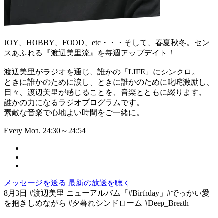
JOY、HOBBY、FOOD、etc・・・そして、春夏秋冬。セン
スあふれる『渡辺美里流』を毎週アップデイト！
渡辺美里がラジオを通じ、誰かの「LIFE」にシンクロ。
ときに誰かのために涙し、ときに誰かのために叱咤激励し、
日々、渡辺美里が感じることを、音楽とともに綴ります。
誰かの力になるラジオプログラムです。
素敵な音楽で心地よい時間をご一緒に。
Every Mon. 24:30～24:54
メッセージを送る
最新の放送を聴く
8月3日 #渡辺美里 ニューアルバム「#Birthday」#でっかい愛
を抱きしめながら #夕暮れシンドローム #Deep_Breath