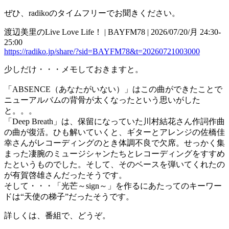
ぜひ、radikoのタイムフリーでお聞きください。
渡辺美里のLive Love Life！ | BAYFM78 | 2026/07/20/月 24:30-
25:00
https://radiko.jp/share/?sid=BAYFM78&t=20260721003000
少しだけ・・・メモしておきますと。
「ABSENCE（あなたがいない）」はこの曲ができたことで
ニューアルバムの背骨が太くなったという思いがした
と。。。
「Deep Breath」は、保留になっていた川村結花さん作詞作曲
の曲が復活。ひも解いていくと、ギターとアレンジの佐橋佳
幸さんがレコーディングのとき体調不良で欠席。せっかく集
まった凄腕のミュージシャンたちとレコーディングをすすめ
たというものでした。そして、そのベースを弾いてくれたの
が有賀啓雄さんだったそうです。
そして・・・「光芒～sign～」を作るにあたってのキーワー
ドは“天使の梯子”だったそうです。
詳しくは、番組で、どうぞ。