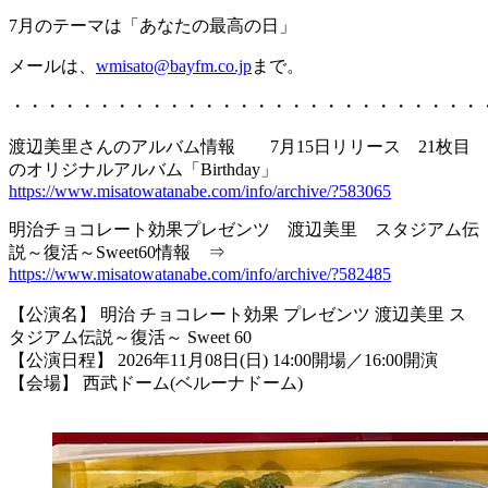
7月のテーマは「あなたの最高の日」
メールは、
wmisato@bayfm.co.jp
まで。
・・・・・・・・・・・・・・・・・・・・・・・・・・・
渡辺美里さんのアルバム情報 7月15日リリース 21枚目
のオリジナルアルバム「Birthday」
https://www.misatowatanabe.com/info/archive/?583065
明治チョコレート効果プレゼンツ 渡辺美里 スタジアム伝
説～復活～Sweet60情報 ⇒
https://www.misatowatanabe.com/info/archive/?582485
【公演名】 明治 チョコレート効果 プレゼンツ 渡辺美里 ス
タジアム伝説～復活～ Sweet 60
【公演日程】 2026年11月08日(日) 14:00開場／16:00開演
【会場】 西武ドーム(ベルーナドーム)