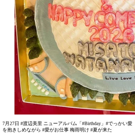
7月27日 #渡辺美里 ニューアルバム「#Birthday」#でっかい愛
を抱きしめながら #愛がお仕事 梅雨明け #夏が来た