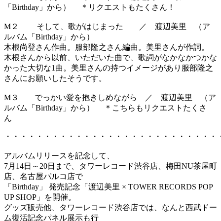
「Birthday」から） ＊リクエストもたくさん！
M２ そして、歌がはじまった ／ 渡辺美里 （ア
ルバム「Birthday」から）
木根尚登さん作曲。服部隆之さん編曲。美里さんが作詞。
木根さんから以前、いただいた曲で、歌詞がなかなかつかな
かった大切な1曲。美里さんの持つイメージがあり服部隆之
さんにお願いしたそうです。
M３ でっかい愛を抱きしめながら ／ 渡辺美里 （ア
ルバム「Birthday」から） ＊こちらもリクエストたくさ
ん
・・・・・・・・・・・・・・・・・・・・・・・・・・・
アルバムリリースを記念して、
7月14日～20日まで、タワーレコード渋谷店、梅田NU茶屋町
店、名古屋パルコ店で
「Birthday」 発売記念「渡辺美里 × TOWER RECORDS POP
UP SHOP」を開催。
グッズ販売他、タワーレコード渋谷店では、なんと西武ドー
ム復活記念パネル展示も行