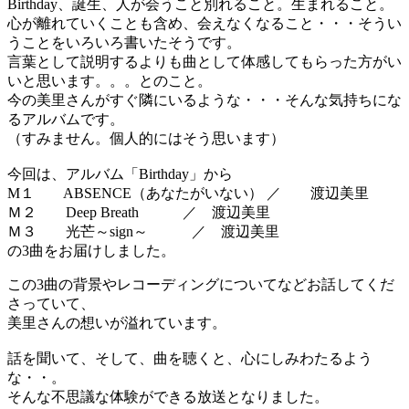
Birthday、誕生、人が会うこと別れること。生まれること。
心が離れていくことも含め、会えなくなること・・・そうい
うことをいろいろ書いたそうです。
言葉として説明するよりも曲として体感してもらった方がい
いと思います。。。とのこと。
今の美里さんがすぐ隣にいるような・・・そんな気持ちにな
るアルバムです。
（すみません。個人的にはそう思います）
今回は、アルバム「Birthday」から
M１ ABSENCE（あなたがいない） ／ 渡辺美里
Ｍ２ Deep Breath ／ 渡辺美里
Ｍ３ 光芒～sign～ ／ 渡辺美里
の3曲をお届けしました。
この3曲の背景やレコーディングについてなどお話してくだ
さっていて、
美里さんの想いが溢れています。
話を聞いて、そして、曲を聴くと、心にしみわたるよう
な・・。
そんな不思議な体験ができる放送となりました。