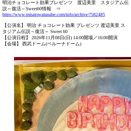
明治チョコレート効果プレゼンツ 渡辺美里 スタジアム伝
説～復活～Sweet60情報 ⇒
https://www.misatowatanabe.com/info/archive/?582485
【公演名】 明治 チョコレート効果 プレゼンツ 渡辺美里 ス
タジアム伝説～復活～ Sweet 60
【公演日程】 2026年11月08日(日) 14:00開場／16:00開演
【会場】 西武ドーム(ベルーナドーム)