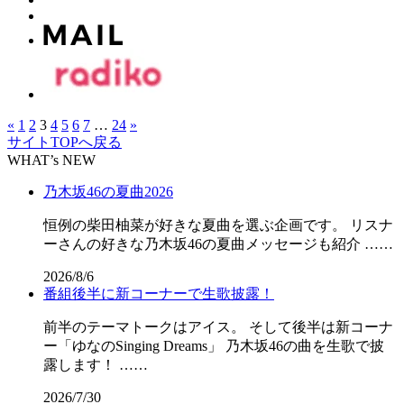
«
1
2
3
4
5
6
7
…
24
»
サイトTOPへ戻る
WHAT’s NEW
乃木坂46の夏曲2026
恒例の柴田柚菜が好きな夏曲を選ぶ企画です。 リスナ
ーさんの好きな乃木坂46の夏曲メッセージも紹介 ……
2026/8/6
番組後半に新コーナーで生歌披露！
前半のテーマトークはアイス。 そして後半は新コーナ
ー「ゆなのSinging Dreams」 乃木坂46の曲を生歌で披
露します！ ……
2026/7/30