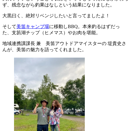
ず、残念ながら釣果はなしという結果になりました。
大黒曰く、絶対リベンジしたいと言ってましたよ！
そして
美笛キャンプ場
に移動しBBQ。本来釣るはずだっ
た、支笏湖チップ（ヒメマス）やお肉を堪能。
地域連携課課長 兼 美笛アウトドアマイスターの 堤貴史さ
んが、美笛の魅力を語ってくれました。