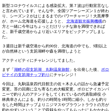
新型コロナウイルスによる感染拡大。第７波は行動宣言なし
と言われています。そんな中、全国ツアーシーズン１が終わ
り、シーズン２がはじまるまでのパワーチャージ！大黒摩季
が、ホーム北海道を応援しようと
、
北海道観光振興機構
の
方と一緒に今年はちょっとだけリッチな旅を満喫できれば
と、新千歳空港からより近いエリアをピックアップしまし
た。
３週目は新千歳空港から約90分、北海道の中でも、9割以上
が自然林という支笏湖畔や森を満喫しようと
アクティビティにチャレンジしてました。
まず「
湖畔の宿支笏湖 丸駒温泉旅館
」を出発した後、
ポロ
ピナイの支笏湖チップ釣り
にチャレンジ！
今回は、丸駒温泉四代目館主の佐々木さんの話から急遽予定
変更。苔の回廊に立ち寄るため大幅変更。ポロピナイカンパ
ニーで釣り人のアテンドをしてくれているの代表取締役 小
林典幸さんによる、釣りの時間を1時間に縮小。しかも釣り
をした時間はチップよりニジマスやブラウントラウトの方が
釣れやすいということで収録をやってもらったにもかかわら