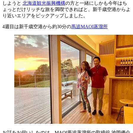
しようと
北海道観光振興機構
の方と一緒にしかも今年はち
ょっとだけリッチな旅を満喫できればと、新千歳空港からよ
り近いエリアをピックアップしました。
4週目は新千歳空港から約30分の
馬追MAOI蒸溜所
お話をお伺いしたのは、MAOI馬追蒸溜所の取締役 池岡優介