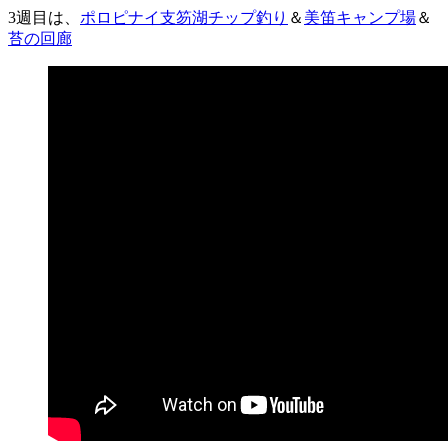
3週目は、
ポロピナイ支笏湖チップ釣り
＆
美笛キャンプ場
＆
苔の回廊