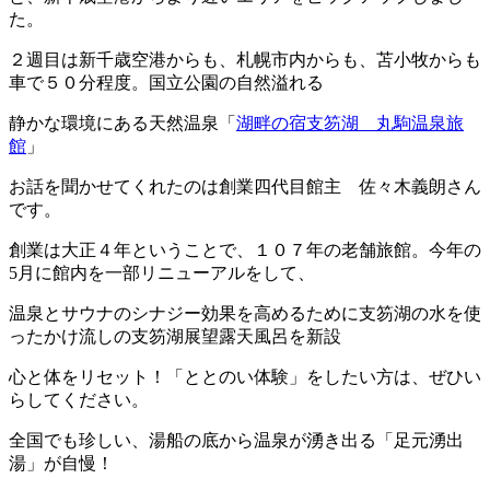
た。
２週目は新千歳空港からも、札幌市内からも、苫小牧からも
車で５０分程度。国立公園の自然溢れる
静かな環境にある天然温泉「
湖畔の宿支笏湖 丸駒温泉旅
館
」
お話を聞かせてくれたのは創業四代目館主 佐々木義朗さん
です。
創業は大正４年ということで、１０７年の老舗旅館。今年の
5月に館内を一部リニューアルをして、
温泉とサウナのシナジー効果を高めるために支笏湖の水を使
ったかけ流しの支笏湖展望露天風呂を新設
心と体をリセット！「ととのい体験」をしたい方は、ぜひい
らしてください。
全国でも珍しい、湯船の底から温泉が湧き出る「足元湧出
湯」が自慢！