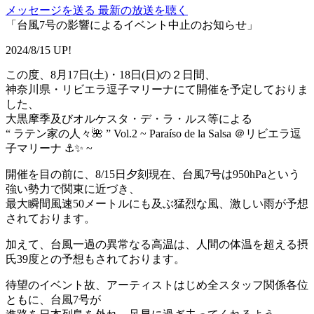
メッセージを送る
最新の放送を聴く
「台風7号の影響によるイベント中止のお知らせ」
2024/8/15 UP!
この度、8月17日(土)・18日(日)の２日間、
神奈川県・リビエラ逗子マリーナにて開催を予定しておりま
した、
大黒摩季及びオルケスタ・デ・ラ・ルス等による
“ ラテン家の⼈々🌺 ” Vol.2 ~ Paraíso de la Salsa ＠リビエラ逗
子マリーナ ⚓️✨ ~
開催を目の前に、8/15日夕刻現在、台風7号は950hPaという
強い勢力で関東に近づき、
最大瞬間風速50メートルにも及ぶ猛烈な風、激しい雨が予想
されております。
加えて、台風一過の異常なる高温は、人間の体温を超える摂
氏39度との予想もされております。
待望のイベント故、アーティストはじめ全スタッフ関係各位
ともに、台風7号が