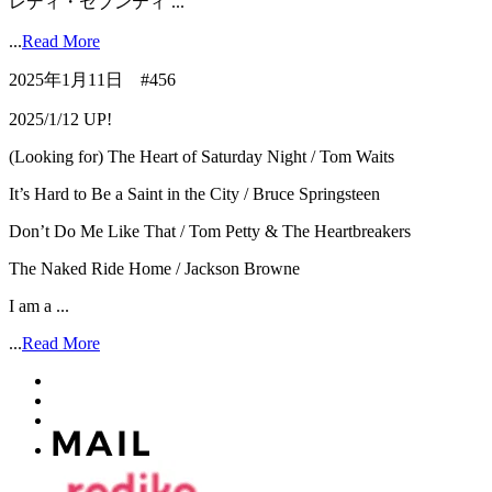
レディ・セブンティ ...
...
Read More
2025年1月11日 #456
2025/1/12 UP!
(Looking for) The Heart of Saturday Night / Tom Waits
It’s Hard to Be a Saint in the City / Bruce Springsteen
Don’t Do Me Like That / Tom Petty & The Heartbreakers
The Naked Ride Home / Jackson Browne
I am a ...
...
Read More