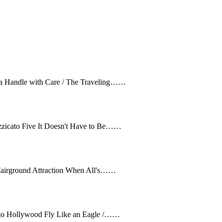
ga Handle with Care / The Traveling……
izzicato Five It Doesn't Have to Be……
/ Fairground Attraction When All's……
s to Hollywood Fly Like an Eagle /……