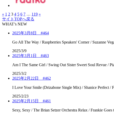
«
1
2
3
4
5
6
7
…
119
»
サイトTOPへ戻る
WHAT’s NEW
2025年3月8日 #464
Go All The Way / Raspberries Speakers' Corner / Suzanne Ve
2025/3/9
2025年3月1日 #463
Am I The Same Girl / Swing Out Sister Sweet Soul Revue / P
2025/3/2
2025年2月22日 #462
I Love Your Smile (Drizabone Single Mix) / Shanice Perfect 
2025/2/23
2025年2月15日 #461
Sexy, Sexy / The Brian Setzer Orchestra Relax / Frankie Goe