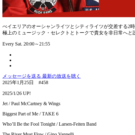
べイエリアのオーシャンライツとシティライツが交差する2
極上のミュージック・セレクトとトークで貴女を非日常へと
Every Sat. 20:00～21:55
メッセージを送る
最新の放送を聴く
2025年1月25日 #458
2025/1/26 UP!
Jet / Paul McCartney & Wings
Biggest Part of Me / TAKE 6
Who’ll Be the Fool Tonight / Larsen-Feiten Band
The River Must Flow / Gino Vannelli