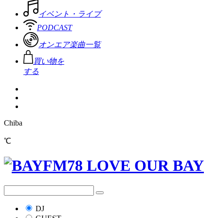
イベント・ライブ
PODCAST
オンエア楽曲一覧
買い物を
する
Chiba
℃
DJ