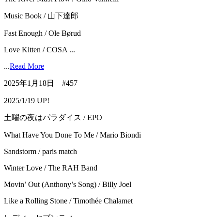
Music Book / 山下達郎
Fast Enough / Ole Børud
Love Kitten / COSA ...
...
Read More
2025年1月18日 #457
2025/1/19 UP!
土曜の夜はパラダイス / EPO
What Have You Done To Me / Mario Biondi
Sandstorm / paris match
Winter Love / The RAH Band
Movin’ Out (Anthony’s Song) / Billy Joel
Like a Rolling Stone / Timothée Chalamet