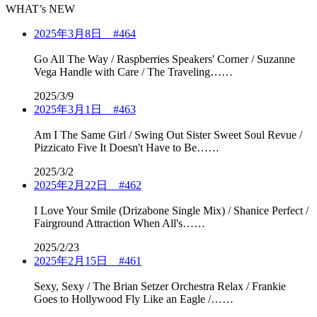
WHAT’s NEW
2025年3月8日 #464
Go All The Way / Raspberries Speakers' Corner / Suzanne
Vega Handle with Care / The Traveling……
2025/3/9
2025年3月1日 #463
Am I The Same Girl / Swing Out Sister Sweet Soul Revue /
Pizzicato Five It Doesn't Have to Be……
2025/3/2
2025年2月22日 #462
I Love Your Smile (Drizabone Single Mix) / Shanice Perfect /
Fairground Attraction When All's……
2025/2/23
2025年2月15日 #461
Sexy, Sexy / The Brian Setzer Orchestra Relax / Frankie
Goes to Hollywood Fly Like an Eagle /……