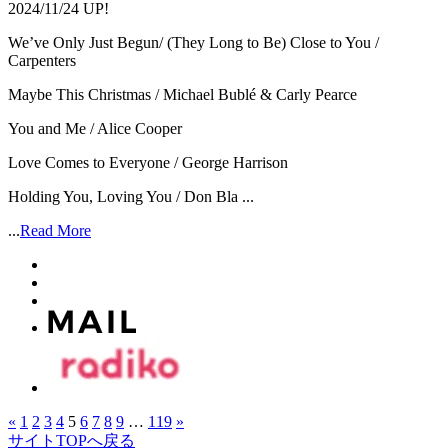
2024/11/24 UP!
We’ve Only Just Begun/ (They Long to Be) Close to You /
Carpenters
Maybe This Christmas / Michael Bublé & Carly Pearce
You and Me / Alice Cooper
Love Comes to Everyone / George Harrison
Holding You, Loving You / Don Bla ...
...
Read More
«
1
2
3
4
5
6
7
8
9
…
119
»
サイトTOPへ戻る