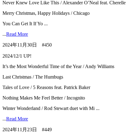
Never Knew Love Like This / Alexander O’Neal feat. Cherelle
Merry Christmas, Happy Holidays / Chicago
You Can Get It If Yo ...
...
Read More
2024年11月30日 #450
2024/12/1 UP!
It’s the Most Wonderful Time of the Year / Andy Williams
Last Christmas / The Humbugs
Tales of Love / 5 Reasons feat. Patrick Baker
Nothing Makes Me Feel Better / Incognito
Winter Wonderland / Rod Stewart duet with Mi ...
...
Read More
2024年11月23日 #449