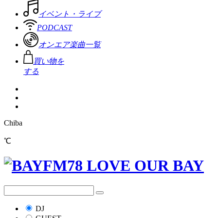
イベント・ライブ
PODCAST
オンエア楽曲一覧
買い物を
する
Chiba
℃
DJ