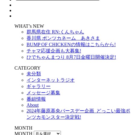
WHAT’s NEW
群馬県在住 RN:くんちゃん
香川県 ポンツカネーム あきさま
BUMP OF CHICKENの情報はこちらから!
チャマ応援企画も大募集!
ひでちゃんまつり 8月7日金曜日開催決定!
CATEGORY
未分類
インターネットラジオ
ギャラリー
メッセージ募集
番組情報
About
2024年藤原基央バースデー企画_どっこい最強ポ
ンツカモンスター決定戦!
MONTH
MONTH