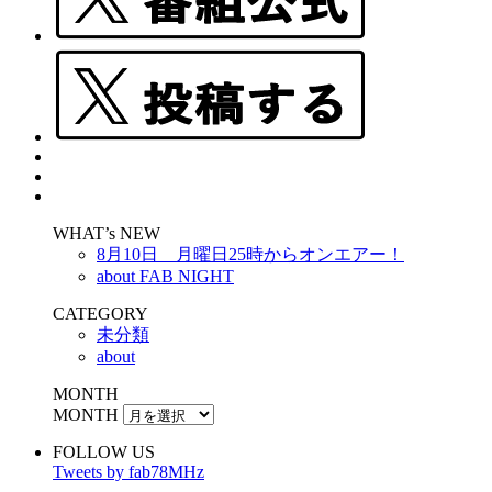
WHAT’s NEW
8月10日 月曜日25時からオンエアー！
about FAB NIGHT
CATEGORY
未分類
about
MONTH
MONTH
FOLLOW US
Tweets by fab78MHz