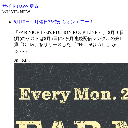
サイトTOPへ戻る
WHAT’s NEW
8月10日 月曜日25時からオンエアー！
「FAB NIGHT～J's EDITION ROCK LINE～」 8月10日
(月)のゲストは8月5日に3ヶ月連続配信シングルの第1
弾「Glitter」をリリースした 「#HOTSQUALL」か
ら……
2023/4/3