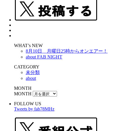
WHAT’s NEW
8月10日 月曜日25時からオンエアー！
about FAB NIGHT
CATEGORY
未分類
about
MONTH
MONTH
FOLLOW US
Tweets by fab78MHz