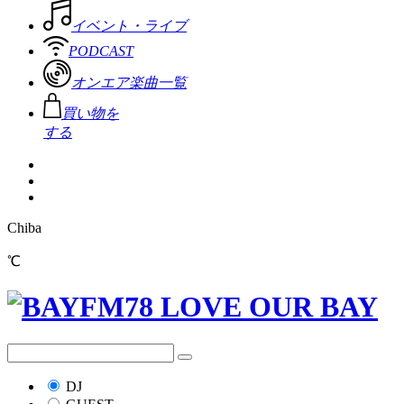
イベント・ライブ
PODCAST
オンエア楽曲一覧
買い物を
する
Chiba
℃
DJ