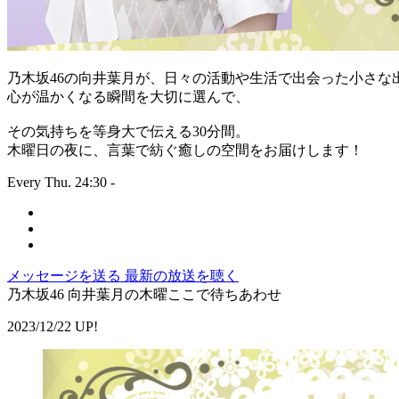
乃木坂46の向井葉月が、日々の活動や生活で出会った小さな
心が温かくなる瞬間を大切に選んで、
その気持ちを等身大で伝える30分間。
木曜日の夜に、言葉で紡ぐ癒しの空間をお届けします！
Every Thu. 24:30 -
メッセージを送る
最新の放送を聴く
乃木坂46 向井葉月の木曜ここで待ちあわせ
2023/12/22 UP!