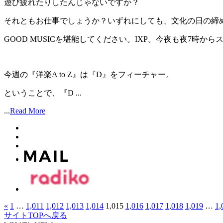
遊び疲れたりしたんじゃないですか？
それともお仕事でしょうか？いずれにしても、文化の日の締
GOOD MUSICを堪能してください。IXP。今夜も夜7時か
今週の『洋楽A to Z』は『D』をフィーチャー。
ということで、『D ...
...
Read More
«
1
…
1,011
1,012
1,013
1,014
1,015
1,016
1,017
1,018
1,019
…
1,
サイトTOPへ戻る