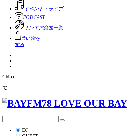
イベント・ライブ
PODCAST
オンエア楽曲一覧
買い物を
する
Chiba
℃
DJ