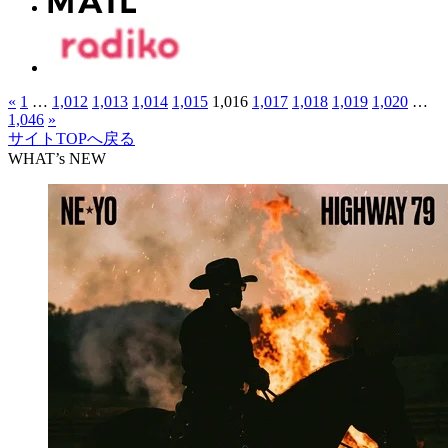
«
1
…
1,012
1,013
1,014
1,015
1,016
1,017
1,018
1,019
1,020
…
1,046
»
サイトTOPへ戻る
WHAT’s NEW