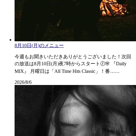
8月10日(月)のメニュー
今週もお聞きいただきありがとうございました！次回
の放送は8月10日(月)夜7時からスタート🕖🌸 『Daily
MIX』 月曜日は「All Time Hits Classic」！番……
2026/8/6