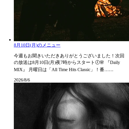
8月10日(月)のメニュー
今週もお聞きいただきありがとうございました！次回
の放送は8月10日(月)夜7時からスタート🕖🌸 『Daily
MIX』 月曜日は「All Time Hits Classic」！番……
2026/8/6