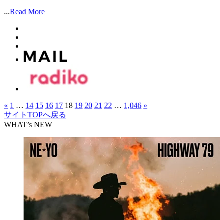
...
Read More
«
1
…
14
15
16
17
18
19
20
21
22
…
1,046
»
サイトTOPへ戻る
WHAT’s NEW