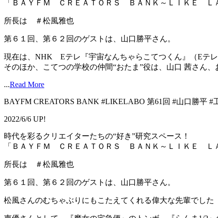
「ＢＡＹＦＭ ＣＲＥＡＴＯＲＳ ＢＡＮＫ～ＬＩＫＥ Ｌ
所長は ＃松風雅也
第６１回、第６２回のゲストは、山口勝平さん。
現在は、NHK Eテレ『宇宙なんちゃらこてつくん』（Eテ
そのほか、こてつの学校の仲間“おたま”役は、山口 茜さん、お
...
Read More
BAYFM CREATORS BANK #LIKELABO 第61回 #山口勝
2022/6/6 UP!
時代を彩るクリエイターたちの“好き”研究スペース！
「ＢＡＹＦＭ ＣＲＥＡＴＯＲＳ ＢＡＮＫ～ＬＩＫＥ Ｌ
所長は ＃松風雅也
第６１回、第６２回のゲストは、山口勝平さん。
松風さんのむちゃぶりにもこたえてくれる偉大な先輩でした