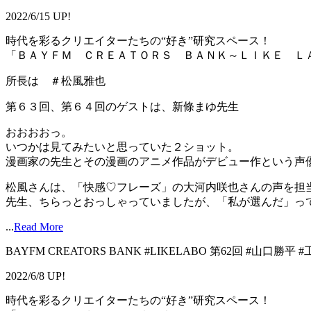
2022/6/15 UP!
時代を彩るクリエイターたちの“好き”研究スペース！
「ＢＡＹＦＭ ＣＲＥＡＴＯＲＳ ＢＡＮＫ～ＬＩＫＥ Ｌ
所長は ＃松風雅也
第６３回、第６４回のゲストは、新條まゆ先生
おおおおっ。
いつかは見てみたいと思っていた２ショット。
漫画家の先生とその漫画のアニメ作品がデビュー作という声
松風さんは、「快感♡フレーズ」の大河内咲也さんの声を担
先生、ちらっとおっしゃっていましたが、「私が選んだ」って .
...
Read More
BAYFM CREATORS BANK #LIKELABO 第62回 #山口勝
2022/6/8 UP!
時代を彩るクリエイターたちの“好き”研究スペース！