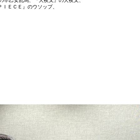
』の早乙女乱馬、『犬夜叉』の犬夜叉、
ＰＩＥＣＥ』のウソップ、