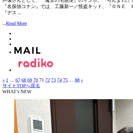
声優さんとして、『魔女の宅急便』のトンボ、『らんま1/2
『名探偵コナン』では、工藤新一／怪盗キッド、『ＯＮＥ 
『デス ...
...
Read More
«
1
…
67
68
69
70
71
72
73
74
75
…
88
»
サイトTOPへ戻る
WHAT’s NEW