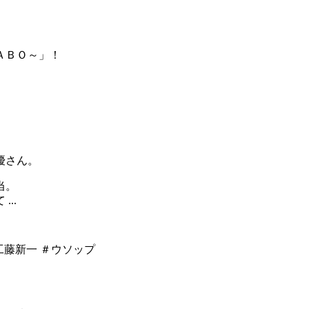
ＡＢＯ～」！
優さん。
当。
..
平 #工藤新一 ＃ウソップ