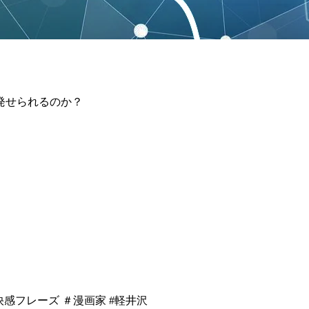
発せられるのか？
ゆ #快感フレーズ ＃漫画家 #軽井沢