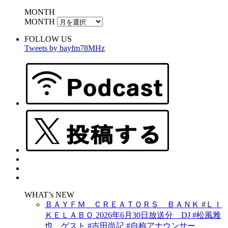
MONTH
MONTH
FOLLOW US
Tweets by bayfm78MHz
WHAT’s NEW
ＢＡＹＦＭ ＣＲＥＡＴＯＲＳ ＢＡＮＫ #ＬＩ
ＫＥＬＡＢＯ 2026年6月30日放送分 DJ #松風雅
也 ゲスト #吉田尚記 #自称アナウンサー