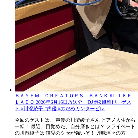
ＢＡＹＦＭ ＣＲＥＡＴＯＲＳ ＢＡＮＫ #ＬＩＫＥ
ＬＡＢＯ 2026年6月16日放送分 DJ #松風雅也 ゲス
ト #川澄綾子 #声優 #のだめカンタービレ
今回のゲストは、 声優の川澄綾子さん ピアノ人生から
一転！ 最近、目覚めた、自分磨きとは？ プライベート
の川澄綾子は 猫愛のクセが強いぞ！ 興味津々の方