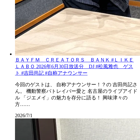
ＢＡＹＦＭ ＣＲＥＡＴＯＲＳ ＢＡＮＫ #ＬＩＫＥ
ＬＡＢＯ 2026年6月30日放送分 DJ #松風雅也 ゲス
ト #吉田尚記 #自称アナウンサー
今回のゲストは、 自称アナウンサー！？の 吉田尚記さ
ん。 機動警察パトレイバー愛と 名古屋のライブアイド
ル 「ジエメイ」の魅力を存分に語る！ 興味津々の
方……
2026/7/1