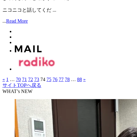
ニコニコと話してくだ ...
...
Read More
«
1
…
70
71
72
73
74
75
76
77
78
…
88
»
サイトTOPへ戻る
WHAT’s NEW