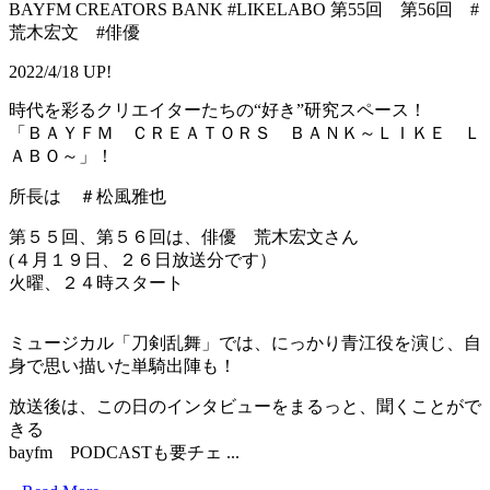
BAYFM CREATORS BANK #LIKELABO 第55回 第56回 #
荒木宏文 #俳優
2022/4/18 UP!
時代を彩るクリエイターたちの“好き”研究スペース！
「ＢＡＹＦＭ ＣＲＥＡＴＯＲＳ ＢＡＮＫ～ＬＩＫＥ Ｌ
ＡＢＯ～」！
所長は ＃松風雅也
第５５回、第５６回は、俳優 荒木宏文さん
(４月１９日、２６日放送分です）
火曜、２４時スタート
ミュージカル「刀剣乱舞」では、にっかり青江役を演じ、自
身で思い描いた単騎出陣も！
放送後は、この日のインタビューをまるっと、聞くことがで
きる
bayfm PODCASTも要チェ ...