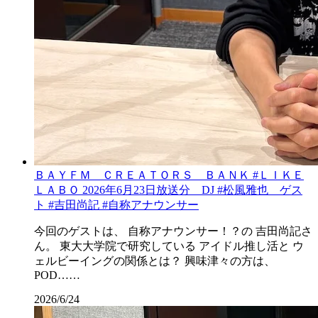
ＢＡＹＦＭ ＣＲＥＡＴＯＲＳ ＢＡＮＫ #ＬＩＫＥ
ＬＡＢＯ 2026年6月23日放送分 DJ #松風雅也 ゲス
ト #吉田尚記 #自称アナウンサー
今回のゲストは、 自称アナウンサー！？の 吉田尚記さ
ん。 東大大学院で研究している アイドル推し活と ウ
ェルビーイングの関係とは？ 興味津々の方は、
POD……
2026/6/24