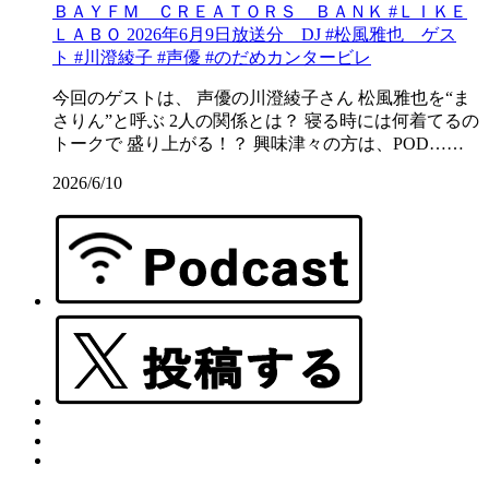
ＢＡＹＦＭ ＣＲＥＡＴＯＲＳ ＢＡＮＫ #ＬＩＫＥ
ＬＡＢＯ 2026年6月9日放送分 DJ #松風雅也 ゲス
ト #川澄綾子 #声優 #のだめカンタービレ
今回のゲストは、 声優の川澄綾子さん 松風雅也を“ま
さりん”と呼ぶ 2人の関係とは？ 寝る時には何着てるの
トークで 盛り上がる！？ 興味津々の方は、POD……
2026/6/10