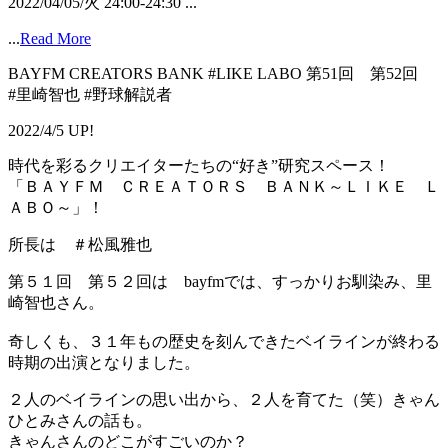
2022/04/05/火 24:00-24:30 ...
...
Read More
BAYFM CREATORS BANK #LIKE LABO 第51回 第52回
#里崎智也 #野球解説者
2022/4/5 UP!
時代を彩るクリエイターたちの“好き”研究スペース！
「ＢＡＹＦＭ ＣＲＥＡＴＯＲＳ ＢＡＮＫ～ＬＩＫＥ Ｌ
ＡＢＯ～」！
所長は ＃松風雅也
第５１回 第５２回は bayfmでは、すっかりお馴染み、里
崎智也さん。
奇しくも、３１年もの歴史を刻んできたベイラインが終わる
時期の出演となりました。
２人のベイラインの思い出から、２人を育てた（笑）きゃん
ひとみさんの話も。
きゃんさんのどこがすごいのか？