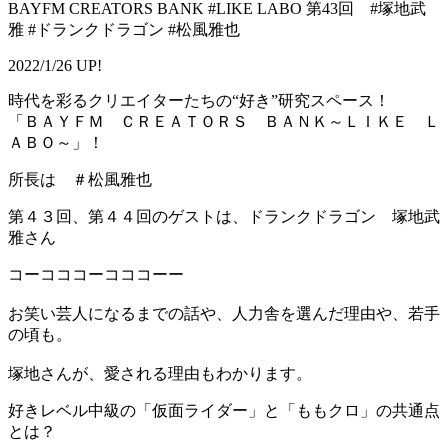
BAYFM CREATORS BANK #LIKE LABO 第43回 #塚地武
雅 #ドランクドラゴン #松風雅也
2022/1/26 UP!
時代を彩るクリエイターたちの“好き”研究スペース！
「ＢＡＹＦＭ ＣＲＥＡＴＯＲＳ ＢＡＮＫ～ＬＩＫＥ Ｌ
ＡＢＯ～」！
所長は ＃松風雅也
第４３回、第４４回のゲストは、ドランクドラゴン 塚地武
雅さん
コーコココーコココーー
お笑い芸人になるまでの話や、人力舎を選んだ理由や、若手
の頃も。
塚地さんが、愛される理由もわかります。
好きレベル中級の「仮面ライダー」と「ももクロ」の共通点
とは？