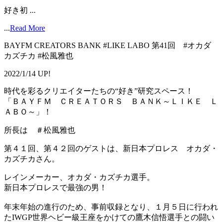
好き初 ...
...
Read More
BAYFM CREATORS BANK #LIKE LABO 第41回 #オカダ
カズチカ #松風雅也
2022/1/14 UP!
時代を彩るクリエイターたちの“好き”研究スペース！
「ＢＡＹＦＭ ＣＲＥＡＴＯＲＳ ＢＡＮＫ～ＬＩＫＥ Ｌ
ＡＢＯ～」！
所長は ＃松風雅也
第４１回、第４２回のゲストは、新日本プロレス オカダ・
カズチカさん。
レインメーカー、オカダ・カズチカ選手。
新日本プロレスで最強の男！
年末年始の進行のため、事前収録となり、１月５日に行われ
たIWGP世界ヘビー級王座をかけての鷹木信悟選手との闘い