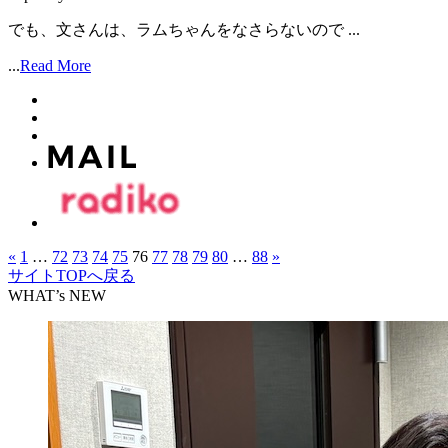
でも、文さんは、ラムちゃんをなさらないので ...
...
Read More
«
1
…
72
73
74
75
76
77
78
79
80
…
88
»
サイトTOPへ戻る
WHAT’s NEW