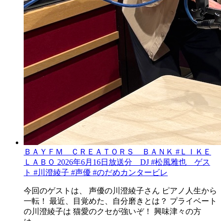
ＢＡＹＦＭ ＣＲＥＡＴＯＲＳ ＢＡＮＫ #ＬＩＫＥ
ＬＡＢＯ 2026年6月16日放送分 DJ #松風雅也 ゲス
ト #川澄綾子 #声優 #のだめカンタービレ
今回のゲストは、 声優の川澄綾子さん ピアノ人生から
一転！ 最近、目覚めた、自分磨きとは？ プライベート
の川澄綾子は 猫愛のクセが強いぞ！ 興味津々の方