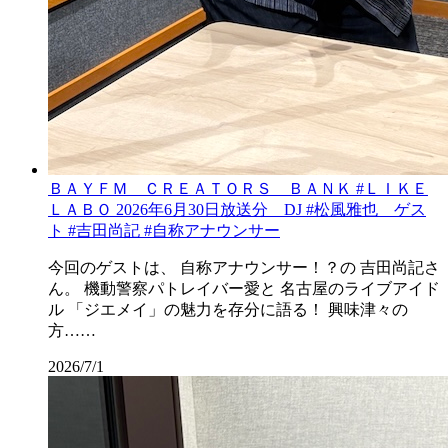
ＢＡＹＦＭ ＣＲＥＡＴＯＲＳ ＢＡＮＫ #ＬＩＫＥ
ＬＡＢＯ 2026年6月30日放送分 DJ #松風雅也 ゲス
ト #吉田尚記 #自称アナウンサー
今回のゲストは、 自称アナウンサー！？の 吉田尚記さ
ん。 機動警察パトレイバー愛と 名古屋のライブアイド
ル 「ジエメイ」の魅力を存分に語る！ 興味津々の
方……
2026/7/1