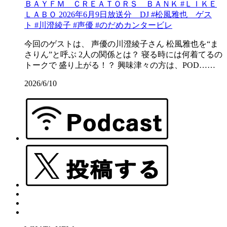
ＢＡＹＦＭ ＣＲＥＡＴＯＲＳ ＢＡＮＫ #ＬＩＫＥ
ＬＡＢＯ 2026年6月9日放送分 DJ #松風雅也 ゲス
ト #川澄綾子 #声優 #のだめカンタービレ
今回のゲストは、 声優の川澄綾子さん 松風雅也を“ま
さりん”と呼ぶ 2人の関係とは？ 寝る時には何着てるの
トークで 盛り上がる！？ 興味津々の方は、POD……
2026/6/10