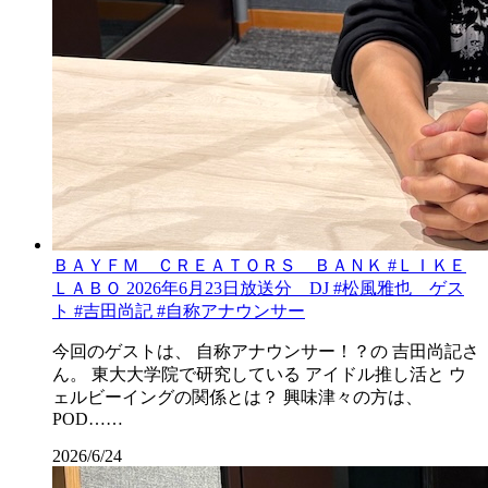
ＢＡＹＦＭ ＣＲＥＡＴＯＲＳ ＢＡＮＫ #ＬＩＫＥ
ＬＡＢＯ 2026年6月23日放送分 DJ #松風雅也 ゲス
ト #吉田尚記 #自称アナウンサー
今回のゲストは、 自称アナウンサー！？の 吉田尚記さ
ん。 東大大学院で研究している アイドル推し活と ウ
ェルビーイングの関係とは？ 興味津々の方は、
POD……
2026/6/24