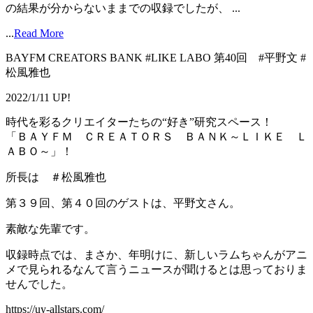
の結果が分からないままでの収録でしたが、 ...
...
Read More
BAYFM CREATORS BANK #LIKE LABO 第40回 #平野文 #
松風雅也
2022/1/11 UP!
時代を彩るクリエイターたちの“好き”研究スペース！
「ＢＡＹＦＭ ＣＲＥＡＴＯＲＳ ＢＡＮＫ～ＬＩＫＥ Ｌ
ＡＢＯ～」！
所長は ＃松風雅也
第３９回、第４０回のゲストは、平野文さん。
素敵な先輩です。
収録時点では、まさか、年明けに、新しいラムちゃんがアニ
メで見られるなんて言うニュースが聞けるとは思っておりま
せんでした。
https://uy-allstars.com/