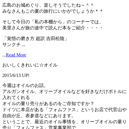
広島のお城めぐり、楽しそうでしたね～＾＾
みなさんもこの夏の旅行にいかがでしょうか＊＊
そして今日の「私の本棚から」のコーナーでは、
美里さんが旅の途中で読んだ本をご紹介・・・・
「覚悟の磨き方 超訳 吉田松陰」
サンクチ ...
...
Read More
おいしくきれいに☆オイル
2015/6/13 UP!
今週はオイルのお話。
アルガンオイル、オリーブオイルなどを好きなだけボトルに
入れてくれる
オイルの量り売りがあるのをご存知ですか？
ドイツに本店がある「フォムファス」というお店で代官山や
自由が丘、表参道などにあります。
ということで、最近のオイル事情を、オリーブオイルの量り
売り「フォムファス」営業事業部で、