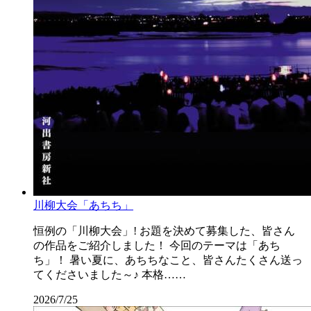
川柳大会「あちち」
恒例の「川柳大会」! お題を決めて募集した、皆さん
の作品をご紹介しました！ 今回のテーマは「あち
ち」！ 暑い夏に、あちちなこと、皆さんたくさん送っ
てくださいました～♪ 本格……
2026/7/25