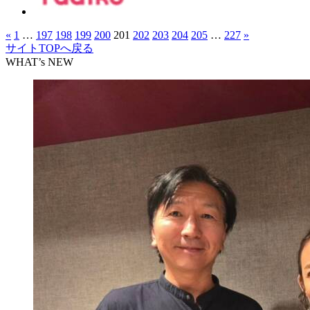
«
1
…
197
198
199
200
201
202
203
204
205
…
227
»
サイトTOPへ戻る
WHAT’s NEW