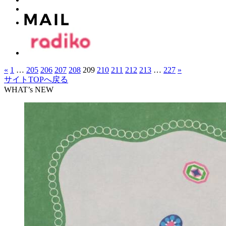
«
1
…
205
206
207
208
209
210
211
212
213
…
227
»
サイトTOPへ戻る
WHAT’s NEW