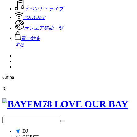
イベント・ライブ
PODCAST
オンエア楽曲一覧
買い物を
する
Chiba
℃
DJ