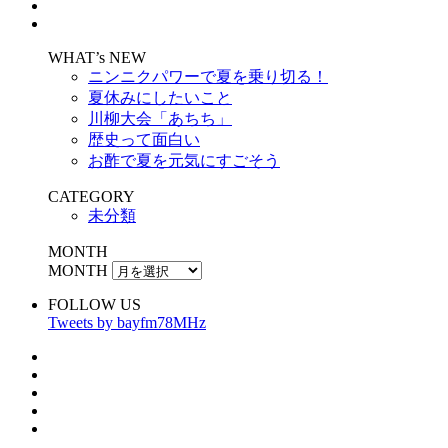
WHAT’s NEW
ニンニクパワーで夏を乗り切る！
夏休みにしたいこと
川柳大会「あちち」
歴史って面白い
お酢で夏を元気にすごそう
CATEGORY
未分類
MONTH
MONTH
FOLLOW US
Tweets by bayfm78MHz