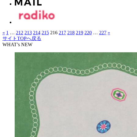
«
1
…
212
213
214
215
216
217
218
219
220
…
227
»
サイトTOPへ戻る
WHAT’s NEW