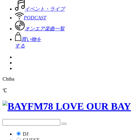
イベント・ライブ
PODCAST
オンエア楽曲一覧
買い物を
する
Chiba
℃
DJ