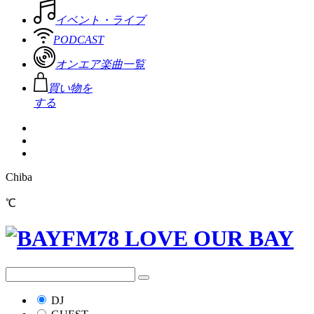
イベント・ライブ
PODCAST
オンエア楽曲一覧
買い物を
する
Chiba
℃
DJ