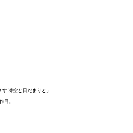
す 凍空と日だまりと」
2作目。