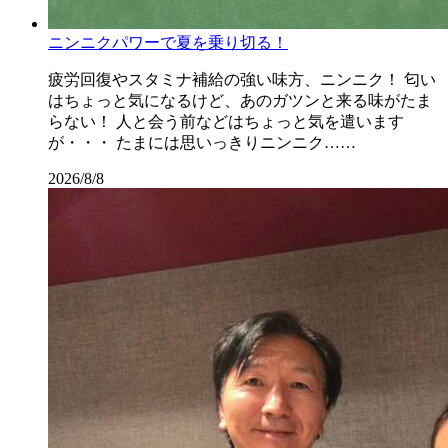
ニンニクパワーで夏を乗り切る！
疲労回復やスタミナ補給の強い味方、ニンニク！ 匂い
はちょっと気になるけど、あのガツンと来る味がたま
らない！ 人と会う前などはちょっと気を遣います
が・・・ たまには思いっきりニンニク……
2026/8/8