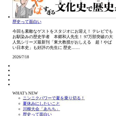
歴史って面白い
今回も素敵なゲストをスタジオにお迎え！ テレビでも
お馴染みの歴史学者 本郷和人先生！ 97万部突破の大
人気シリーズ最新刊「東大教授がおしえる 超！やば
い日本史」も好評の先生に 歴史……
2026/7/18
WHAT’s NEW
ニンニクパワーで夏を乗り切る！
夏休みにしたいこと
川柳大会「あちち」
歴史って面白い