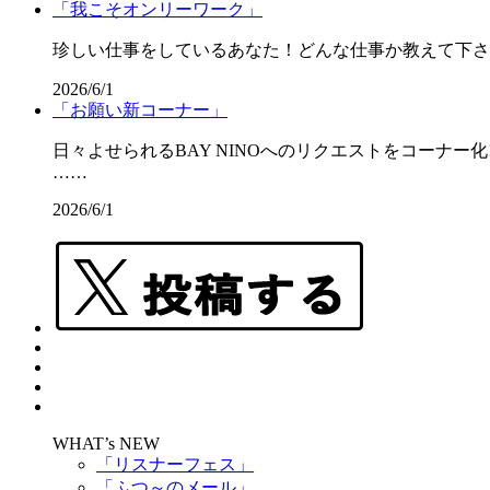
「我こそオンリーワーク」
珍しい仕事をしているあなた！どんな仕事か教えて下さ
2026/6/1
「お願い新コーナー」
日々よせられるBAY NINOへのリクエストをコーナー
……
2026/6/1
WHAT’s NEW
「リスナーフェス」
「ふつ～のメール」