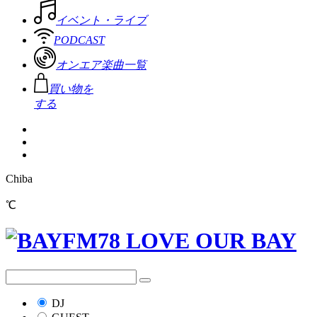
イベント・ライブ
PODCAST
オンエア楽曲一覧
買い物を
する
Chiba
℃
DJ