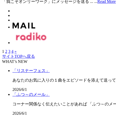
「我こそオンリーワーク」にメッセージを送る ...
...
Read More
1
2
3
4
»
サイトTOPへ戻る
WHAT’s NEW
「リスナーフェス」
あなたのお気に入りの１曲をエピソードを添えて送って
2026/6/1
「ふつ～のメール」
コーナー関係なく伝えたいことがあれば 「ふつ～のメ
2026/6/1