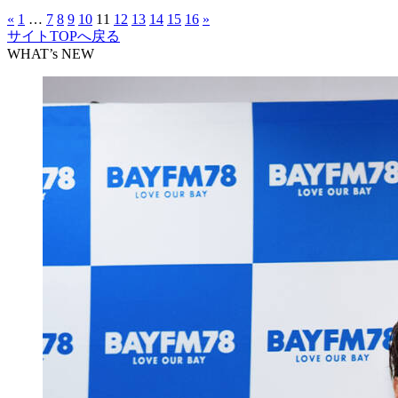
«
1
…
7
8
9
10
11
12
13
14
15
16
»
サイトTOPへ戻る
WHAT’s NEW