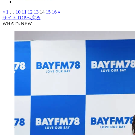
«
1
…
10
11
12
13
14
15
16
»
サイトTOPへ戻る
WHAT’s NEW