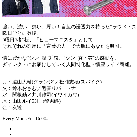
強い、濃い、熱い、厚い！言葉の浸透力を持った“ラウド・ス
曜日ごとに登場、
5曜日5者5様、「ヒューマニスタ」として、
それぞれの部屋に「言葉の力」で大胆にあなたを吸引。
情に豊かな“シン=親”近感、“シン=真・芯”の感動を、
ダイレクトにお届けしていく人間特化型・情豊ワイド番組。
月：遠山大輔(グランジ)／松浦志穂(スパイク)
火：鈴木おさむ／週替りパートナー
水：関根勤／井川修司(イワイガワ)
木：山田ルイ53世 (髭男爵)
金：友近
Every Mon.-Fri. 16:00-