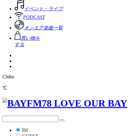
イベント・ライブ
PODCAST
オンエア楽曲一覧
買い物を
する
Chiba
℃
DJ