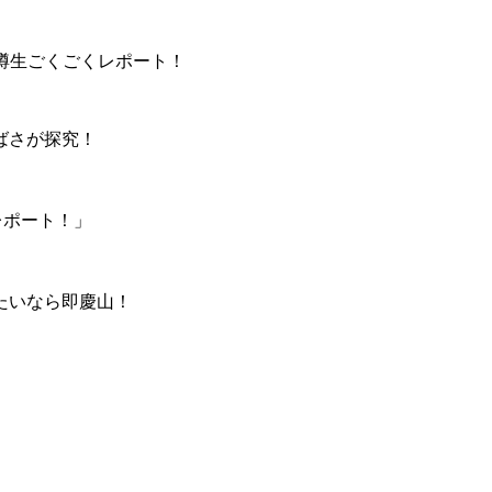
うまい樽生ごくごくレポート！
ばさが探究！
くレポート！」
。
たいなら即慶山！