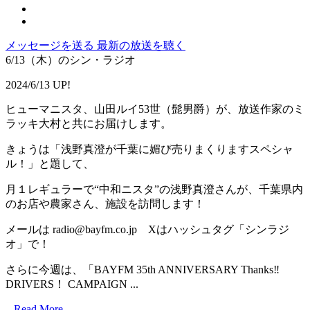
メッセージを送る
最新の放送を聴く
6/13（木）のシン・ラジオ
2024/6/13 UP!
ヒューマニスタ、山田ルイ53世（髭男爵）が、放送作家のミ
ラッキ大村と共にお届けします。
きょうは「浅野真澄が千葉に媚び売りまくりますスペシャ
ル！」と題して、
月１レギュラーで“中和ニスタ”の浅野真澄さんが、千葉県内
のお店や農家さん、施設を訪問します！
メールは radio@bayfm.co.jp Xはハッシュタグ「シンラジ
オ」で！
さらに今週は、「BAYFM 35th ANNIVERSARY Thanks‼
DRIVERS！ CAMPAIGN ...
...
Read More