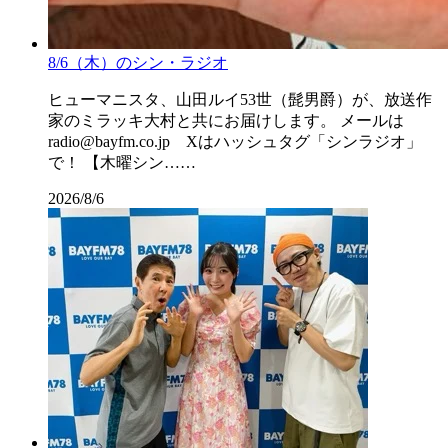
8/6（木）のシン・ラジオ
ヒューマニスタ、山田ルイ53世（髭男爵）が、放送作
家のミラッキ大村と共にお届けします。 メールは
radio@bayfm.co.jp Xはハッシュタグ「シンラジオ」
で！ 【木曜シン……
2026/8/6