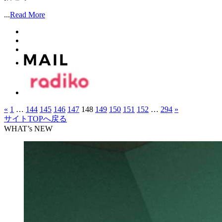
...
Read More
«
1
…
144
145
146
147
148
149
150
151
152
…
294
»
サイトTOPへ戻る
WHAT’s NEW