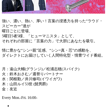
強い、濃い、熱い、厚い！言葉の浸透力を持った“ラウド・
スピーカー”達が
曜日ごとに登場、
5曜日5者5様、「ヒューマニスタ」として、
それぞれの部屋に「言葉の力」で大胆にあなたを吸引。
情に豊かな“シン=親”近感、“シン=真・芯”の感動を、
ダイレクトにお届けしていく人間特化型・情豊ワイド番組。
月：遠山大輔(グランジ)／松浦志穂(スパイク)
火：鈴木おさむ／週替りパートナー
水：関根勤／井川修司(イワイガワ)
木：山田ルイ53世 (髭男爵)
金：友近
Every Mon.-Fri. 16:00-