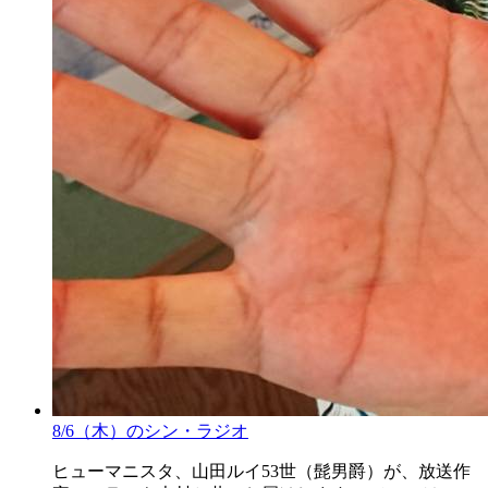
8/6（木）のシン・ラジオ
ヒューマニスタ、山田ルイ53世（髭男爵）が、放送作