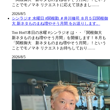
ことでモノマネ リクエストに応えて頂きまし……
2026/8/5
シンラジオ 水曜日 #関根勤 ＃井川修司 ８月５日関根御
大 新ネタものまね増やそう月間 をお送りします。
Too Hot!!本日の水曜 #シンラジオ は・・「関根御大
新ネタものまね増やそう月間」を開催します！８月も
「関根御大 新ネタものまね増やそう月間」！という
ことでモノマネ リクエストお待ちしており……
2026/8/5