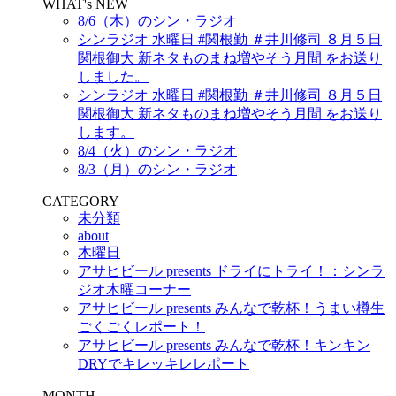
WHAT's NEW
8/6（木）のシン・ラジオ
シンラジオ 水曜日 #関根勤 ＃井川修司 ８月５日
関根御大 新ネタものまね増やそう月間 をお送り
しました。
シンラジオ 水曜日 #関根勤 ＃井川修司 ８月５日
関根御大 新ネタものまね増やそう月間 をお送り
します。
8/4（火）のシン・ラジオ
8/3（月）のシン・ラジオ
CATEGORY
未分類
about
木曜日
アサヒビール presents ドライにトライ！：シンラ
ジオ木曜コーナー
アサヒビール presents みんなで乾杯！うまい樽生
ごくごくレポート！
アサヒビール presents みんなで乾杯！キンキン
DRYでキレッキレレポート
MONTH