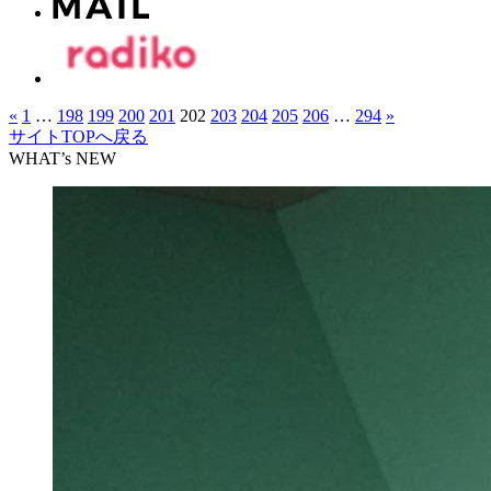
«
1
…
198
199
200
201
202
203
204
205
206
…
294
»
サイトTOPへ戻る
WHAT’s NEW