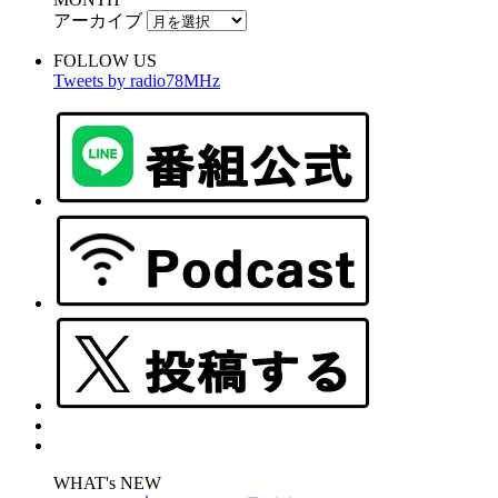
アーカイブ
FOLLOW US
Tweets by radio78MHz
WHAT's NEW