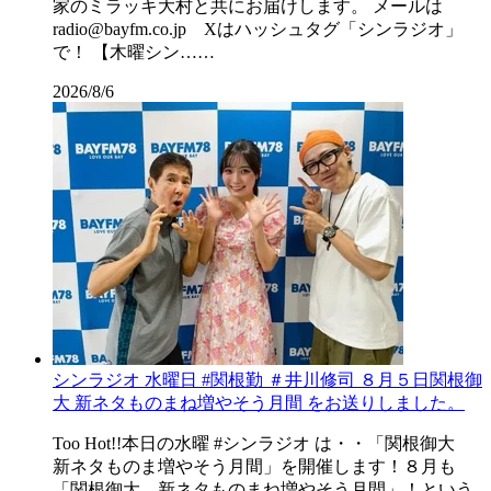
家のミラッキ大村と共にお届けします。 メールは
radio@bayfm.co.jp Xはハッシュタグ「シンラジオ」
で！ 【木曜シン……
2026/8/6
シンラジオ 水曜日 #関根勤 ＃井川修司 ８月５日関根御
大 新ネタものまね増やそう月間 をお送りしました。
Too Hot!!本日の水曜 #シンラジオ は・・「関根御大
新ネタものま増やそう月間」を開催します！８月も
「関根御大 新ネタものまね増やそう月間」！という