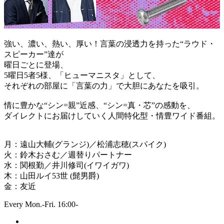
強い、濃い、熱い、厚い！言葉の浸透力を持った“ラウド・
スピーカー”達が
曜日ごとに登場、
5曜日5者5様、「ヒューマニスタ」として、
それぞれの部屋に「言葉の力」で大胆にあなたを吸引。
情に豊かな“シン=親”近感、“シン=真・芯”の感動を、
ダイレクトにお届けしていく人間特化型・情豊ワイド番組。
月：遠山大輔(グランジ)／松浦志穂(スパイク)
火：鈴木おさむ／週替りパートナー
水：関根勤／井川修司(イワイガワ)
木：山田ルイ53世 (髭男爵)
金：友近
Every Mon.-Fri. 16:00-