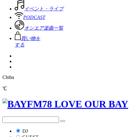
イベント・ライブ
PODCAST
オンエア楽曲一覧
買い物を
する
Chiba
℃
DJ