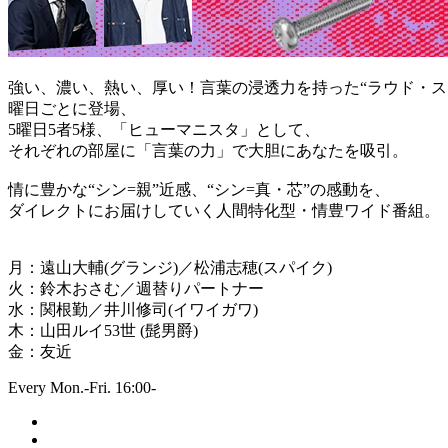
強い、濃い、熱い、厚い！言葉の浸透力を持った“ラウド・ス
曜日ごとに登場、
5曜日5者5様、「ヒューマニスタ」として、
それぞれの部屋に「言葉の力」で大胆にあなたを吸引。
情に豊かな“シン=親”近感、“シン=真・芯”の感動を、
ダイレクトにお届けしていく人間特化型・情豊ワイド番組。
月：遠山大輔(グランジ)／松浦志穂(スパイク)
火：鈴木おさむ／週替りパートナー
水：関根勤／井川修司(イワイガワ)
木：山田ルイ53世 (髭男爵)
金：友近
Every Mon.-Fri. 16:00-