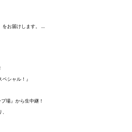
お届けします。 ...
！
スペシャル！』
ンプ場』から生中継！
り、