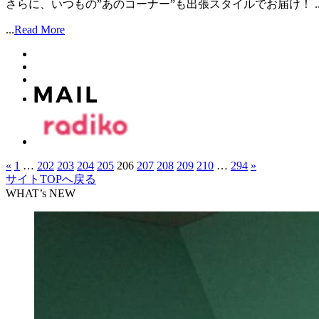
さらに、いつもの”あのコーナー”も出張スタイルでお届け！ ..
...
Read More
«
1
…
202
203
204
205
206
207
208
209
210
…
294
»
サイトTOPへ戻る
WHAT’s NEW