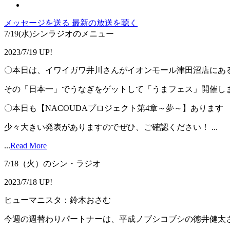
メッセージを送る
最新の放送を聴く
7/19(水)シンラジオのメニュー
2023/7/19 UP!
〇本日は、イワイガワ井川さんがイオンモール津田沼店にあ
その「日本一」でうなぎをゲットして「うまフェス」開催し
〇本日も【NACOUDAプロジェクト第4章～夢～】あります
少々大きい発表がありますのでぜひ、ご確認ください！ ...
...
Read More
7/18（火）のシン・ラジオ
2023/7/18 UP!
ヒューマニスタ：鈴木おさむ
今週の週替わりパートナーは、平成ノブシコブシの徳井健太