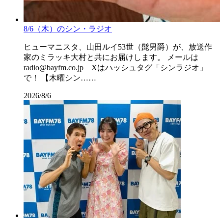
8/6（木）のシン・ラジオ
ヒューマニスタ、山田ルイ53世（髭男爵）が、放送作
家のミラッキ大村と共にお届けします。 メールは
radio@bayfm.co.jp Xはハッシュタグ「シンラジオ」
で！ 【木曜シン……
2026/8/6