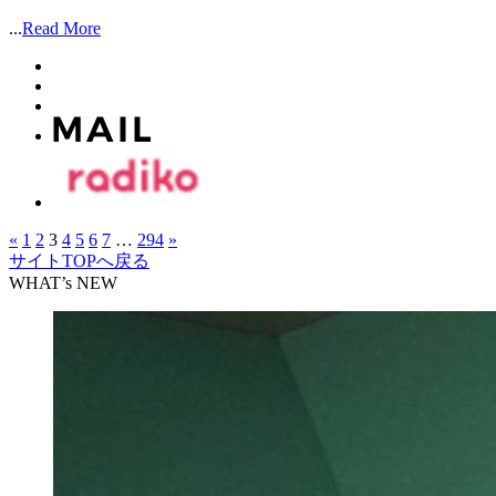
...
Read More
«
1
2
3
4
5
6
7
…
294
»
サイトTOPへ戻る
WHAT’s NEW