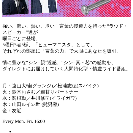
強い、濃い、熱い、厚い！言葉の浸透力を持った“ラウド・
スピーカー”達が
曜日ごとに登場、
5曜日5者5様、「ヒューマニスタ」として、
それぞれの部屋に「言葉の力」で大胆にあなたを吸引。
情に豊かな“シン=親”近感、“シン=真・芯”の感動を、
ダイレクトにお届けしていく人間特化型・情豊ワイド番組。
月：遠山大輔(グランジ)／松浦志穂(スパイク)
火：鈴木おさむ／週替りパートナー
水：関根勤／井川修司(イワイガワ)
木：山田ルイ53世 (髭男爵)
金：友近
Every Mon.-Fri. 16:00-