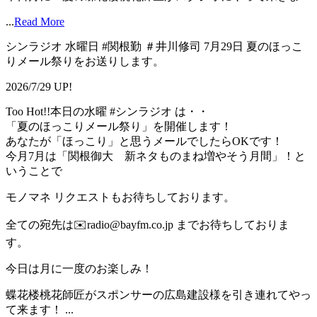
...
Read More
シンラジオ 水曜日 #関根勤 ＃井川修司 7月29日 夏のほっこ
りメール祭りをお送りします。
2026/7/29 UP!
Too Hot!!本日の水曜 #シンラジオ は・・
「夏のほっこりメール祭り」を開催します！
あなたが「ほっこり」と思うメールでしたらOKです！
今月7月は「関根御大 新ネタものまね増やそう月間」！と
いうことで
モノマネ リクエストもお待ちしております。
全ての宛先は✉️radio@bayfm.co.jp までお待ちしておりま
す。
今日は月に一度のお楽しみ！
蝶花楼桃花師匠がスポンサーの広島建設様を引き連れてやっ
て来ます！ ...