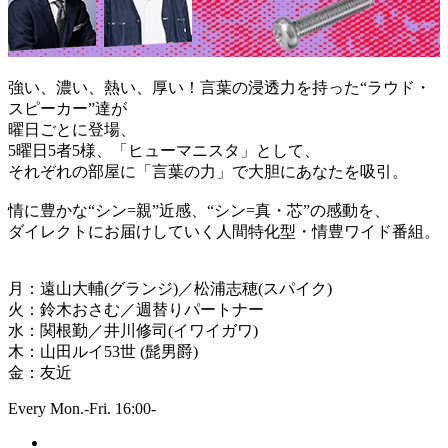
強い、濃い、熱い、厚い！言葉の浸透力を持った“ラウド・
スピーカー”達が
曜日ごとに登場、
5曜日5者5様、「ヒューマニスタ」として、
それぞれの部屋に「言葉の力」で大胆にあなたを吸引。
情に豊かな“シン=親”近感、“シン=真・芯”の感動を、
ダイレクトにお届けしていく人間特化型・情豊ワイド番組。
月：遠山大輔(グランジ)／松浦志穂(スパイク)
火：鈴木おさむ／週替りパートナー
水：関根勤／井川修司(イワイガワ)
木：山田ルイ53世 (髭男爵)
金：友近
Every Mon.-Fri. 16:00-