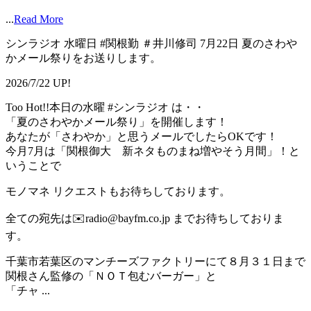
...
Read More
シンラジオ 水曜日 #関根勤 ＃井川修司 7月22日 夏のさわや
かメール祭りをお送りします。
2026/7/22 UP!
Too Hot!!本日の水曜 #シンラジオ は・・
「夏のさわやかメール祭り」を開催します！
あなたが「さわやか」と思うメールでしたらOKです！
今月7月は「関根御大 新ネタものまね増やそう月間」！と
いうことで
モノマネ リクエストもお待ちしております。
全ての宛先は✉️radio@bayfm.co.jp までお待ちしておりま
す。
千葉市若葉区のマンチーズファクトリーにて８月３１日まで
関根さん監修の「ＮＯＴ包むバーガー」と
「チャ ...