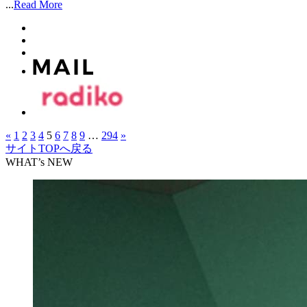
...
Read More
«
1
2
3
4
5
6
7
8
9
…
294
»
サイトTOPへ戻る
WHAT’s NEW