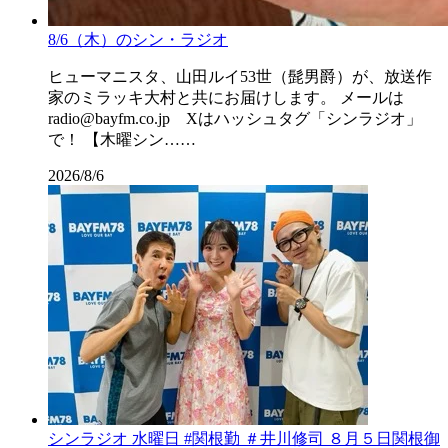
8/6（木）のシン・ラジオ
ヒューマニスタ、山田ルイ53世（髭男爵）が、放送作
家のミラッキ大村と共にお届けします。 メールは
radio@bayfm.co.jp Xはハッシュタグ「シンラジオ」
で！ 【木曜シン……
2026/8/6
シンラジオ 水曜日 #関根勤 ＃井川修司 ８月５日関根御