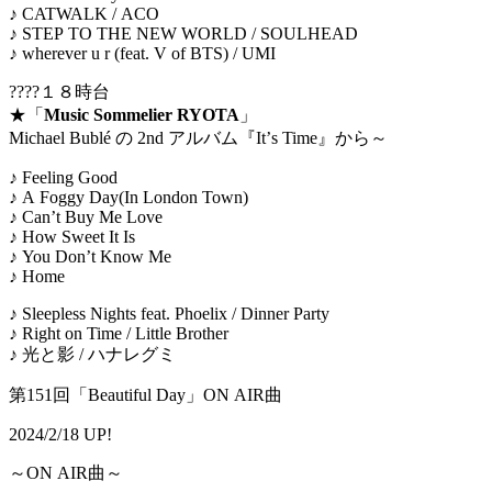
♪ CATWALK / ACO
♪ STEP TO THE NEW WORLD / SOULHEAD
♪ wherever u r (feat. V of BTS) / UMI
????１８時台
★「
Music Sommelier RYOTA
」
Michael Bublé の 2nd アルバム『Itʼs Time』から～
♪ Feeling Good
♪ A Foggy Day(In London Town)
♪ Can’t Buy Me Love
♪ How Sweet It Is
♪ You Don’t Know Me
♪ Home
♪ Sleepless Nights feat. Phoelix / Dinner Party
♪ Right on Time / Little Brother
♪ 光と影 / ハナレグミ
第151回「Beautiful Day」ON AIR曲
2024/2/18 UP!
～ON AIR曲～