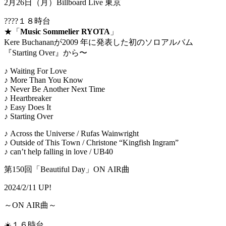
2月26日（月）Billboard Live 東京
????１８時台
★「
Music Sommelier RYOTA
」
Kere Buchananが2009 年に発表した初のソロアルバム
『Starting Over』から〜
♪ Waiting For Love
♪ More Than You Know
♪ Never Be Another Next Time
♪ Heartbreaker
♪ Easy Does It
♪ Starting Over
♪ Across the Universe / Rufas Wainwright
♪ Outside of This Town / Christone “Kingfish Ingram”
♪ can’t help falling in love / UB40
第150回「Beautiful Day」ON AIR曲
2024/2/11 UP!
～ON AIR曲～
☀️１６時台