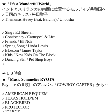
★「
It’s a Wonderful World
」
インドとスリランカの南⻄に位置するモルディブ共和国へ
♪ 天国のキッス / 松田聖子
♪ Themunas Hevey (feat. Barchie) / Unoosha
♪ Sing / Ed Sheeran
♪ Consistency / Carneyval & Liza
♪ Friends / Eli Noir
♪ Spring Song / Linda Lewis
♪ Blossom / James Taylor
♪ Kids / New Kids On The Block
♪ Dancing Star / Pet Shop Boys
♪
☀️１８時台
★「
Music Sommelier RYOTA
」
Beyonce の 8 枚目のアルバム『COWBOY CARTER』から～
♪ AMERIICAN REQUIEM
♪ TEXAS HOLD‘EM
♪ BLACKBIIRD
♪ PROTECTOR
♪ JOLENE