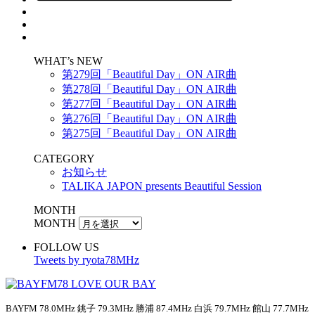
WHAT’s NEW
第279回「Beautiful Day」ON AIR曲
第278回「Beautiful Day」ON AIR曲
第277回「Beautiful Day」ON AIR曲
第276回「Beautiful Day」ON AIR曲
第275回「Beautiful Day」ON AIR曲
CATEGORY
お知らせ
TALIKA JAPON presents Beautiful Session
MONTH
MONTH
FOLLOW US
Tweets by ryota78MHz
BAYFM 78.0MHz 銚子 79.3MHz 勝浦 87.4MHz 白浜 79.7MHz 館山 77.7MHz