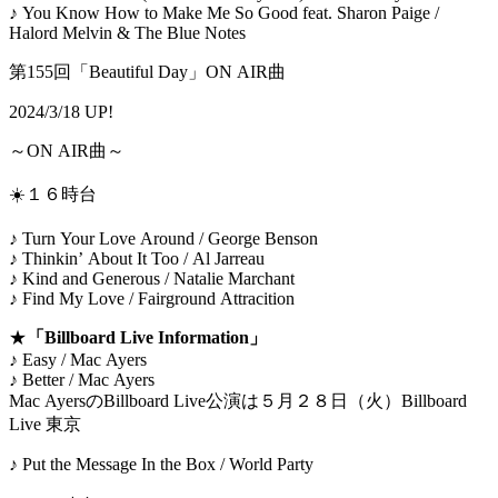
♪ You Know How to Make Me So Good feat. Sharon Paige /
Halord Melvin & The Blue Notes
第155回「Beautiful Day」ON AIR曲
2024/3/18 UP!
～ON AIR曲～
☀️１６時台
♪ Turn Your Love Around / George Benson
♪ Thinkin’ About It Too / Al Jarreau
♪ Kind and Generous / Natalie Marchant
♪ Find My Love / Fairground Attracition
★
「Billboard Live Information」
♪ Easy / Mac Ayers
♪ Better / Mac Ayers
Mac AyersのBillboard Live公演は５月２８日（火）Billboard
Live 東京
♪ Put the Message In the Box / World Party