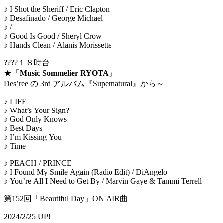
♪ I Shot the Sheriff / Eric Clapton
♪ Desafinado / George Michael
♪ /
♪ Good Is Good / Sheryl Crow
♪ Hands Clean / Alanis Morissette
????１８時台
★「
Music Sommelier RYOTA
」
Desʼree の 3rd アルバム『Supernatural』から～
♪ LIFE
♪ What’s Your Sign?
♪ God Only Knows
♪ Best Days
♪ I’m Kissing You
♪ Time
♪ PEACH / PRINCE
♪ I Found My Smile Again (Radio Edit) / DiAngelo
♪ You’re All I Need to Get By / Marvin Gaye & Tammi Terrell
第152回「Beautiful Day」ON AIR曲
2024/2/25 UP!