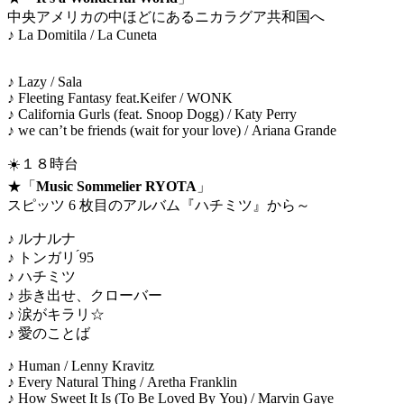
中央アメリカの中ほどにあるニカラグア共和国へ
♪ La Domitila / La Cuneta
♪ Lazy / Sala
♪ Fleeting Fantasy feat.Keifer / WONK
♪ California Gurls (feat. Snoop Dogg) / Katy Perry
♪ we can’t be friends (wait for your love) / Ariana Grande
☀️１８時台
★「
Music Sommelier RYOTA
」
スピッツ 6 枚目のアルバム『ハチミツ』から～
♪ ルナルナ
♪ トンガリ ́95
♪ ハチミツ
♪ 歩き出せ、クローバー
♪ 涙がキラリ☆
♪ 愛のことば
♪ Human / Lenny Kravitz
♪ Every Natural Thing / Aretha Franklin
♪ How Sweet It Is (To Be Loved By You) / Marvin Gaye