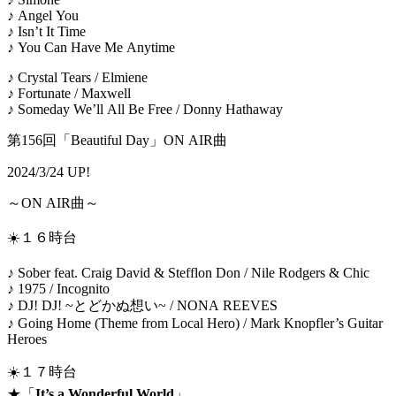
♪ Angel You
♪ Isn’t It Time
♪ You Can Have Me Anytime
♪ Crystal Tears / Elmiene
♪ Fortunate / Maxwell
♪ Someday We’ll All Be Free / Donny Hathaway
第156回「Beautiful Day」ON AIR曲
2024/3/24 UP!
～ON AIR曲～
☀️１６時台
♪ Sober feat. Craig David & Stefflon Don / Nile Rodgers & Chic
♪ 1975 / Incognito
♪ DJ! DJ! ~とどかぬ想い~ / NONA REEVES
♪ Going Home (Theme from Local Hero) / Mark Knopfler’s Guitar
Heroes
☀️１７時台
★「
It’s a Wonderful World
」