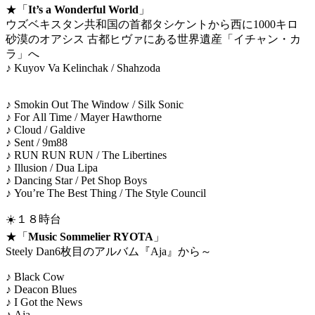
★「
It’s a Wonderful World
」
ウズベキスタン共和国の首都タシケントから西に1000キロ
砂漠のオアシス 古都ヒヴァにある世界遺産「イチャン・カ
ラ」へ
♪ Kuyov Va Kelinchak / Shahzoda
♪ Smokin Out The Window / Silk Sonic
♪ For All Time / Mayer Hawthorne
♪ Cloud / Galdive
♪ Sent / 9m88
♪ RUN RUN RUN / The Libertines
♪ Illusion / Dua Lipa
♪ Dancing Star / Pet Shop Boys
♪ You’re The Best Thing / The Style Council
☀️１８時台
★「
Music Sommelier RYOTA
」
Steely Dan6枚目のアルバム『Aja』から～
♪ Black Cow
♪ Deacon Blues
♪ I Got the News
♪ Aja