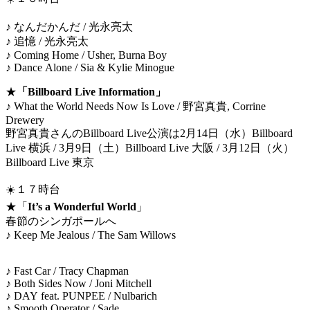
♪ なんだかんだ / 光永亮太
♪ 追憶 / 光永亮太
♪ Coming Home / Usher, Burna Boy
♪ Dance Alone / Sia & Kylie Minogue
★
「Billboard Live Information」
♪ What the World Needs Now Is Love / 野宮真貴, Corrine
Drewery
野宮真貴さんのBillboard Live公演は2月14日（水）Billboard
Live 横浜 / 3月9日（土）Billboard Live 大阪 / 3月12日（火）
Billboard Live 東京
☀️１７時台
★「
It’s a Wonderful World
」
春節のシンガポールへ
♪ Keep Me Jealous / The Sam Willows
♪ Fast Car / Tracy Chapman
♪ Both Sides Now / Joni Mitchell
♪ DAY feat. PUNPEE / Nulbarich
♪ Smooth Operator / Sade