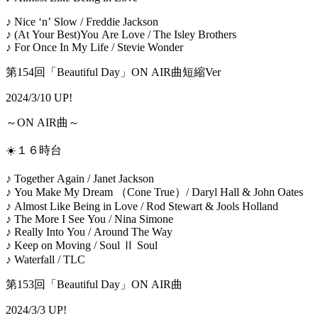
♪ Nice ‘n’ Slow / Freddie Jackson
♪ (At Your Best)You Are Love / The Isley Brothers
♪ For Once In My Life / Stevie Wonder
第154回「Beautiful Day」ON AIR曲短縮Ver
2024/3/10 UP!
～ON AIR曲～
☀️１６時台
♪ Together Again / Janet Jackson
♪ You Make My Dream （Cone True）/ Daryl Hall & John Oates
♪ Almost Like Being in Love / Rod Stewart & Jools Holland
♪ The More I See You / Nina Simone
♪ Really Into You / Around The Way
♪ Keep on Moving / Soul Ⅱ Soul
♪ Waterfall / TLC
第153回「Beautiful Day」ON AIR曲
2024/3/3 UP!