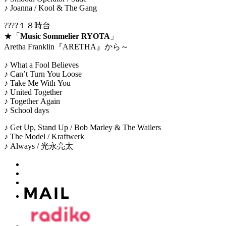
♪ Joanna / Kool & The Gang
????１８時台
★「
Music Sommelier RYOTA
」
Aretha Franklin『ARETHA』から～
♪ What a Fool Believes
♪ Can’t Turn You Loose
♪ Take Me With You
♪ United Together
♪ Together Again
♪ School days
♪ Get Up, Stand Up / Bob Marley & The Wailers
♪ The Model / Kraftwerk
♪ Always / 光永亮太