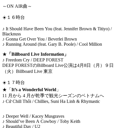
～ON AIR曲～
☀️１６時台
♪ It Should Have Been You (feat. Jennifer Brown & Titiyo) /
Blacknuss
♪ Gonna Get Over You / Beverlei Brown
♪ Running Around (feat. Gary B. Poole) / Cool Million
★
「Billboard Live Information」
♪ Freedom Cry / DEEP FOREST
DEEP FORESTのBillboard Live公演は4月8日（月）９日
（火）Billboard Live 東京
☀️１７時台
★「
It’s a Wonderful World
」
11 月から 4 月が乾季で観光シーズンのベトナムへ
♪ Cứ Chill Thôi / Chillies, Suni Ha Linh & Rhymastic
♪ Deeper Well / Kacey Musgraves
♪ Should’ve Been A Cowboy / Toby Keith
♪ Beautiful Day / U2