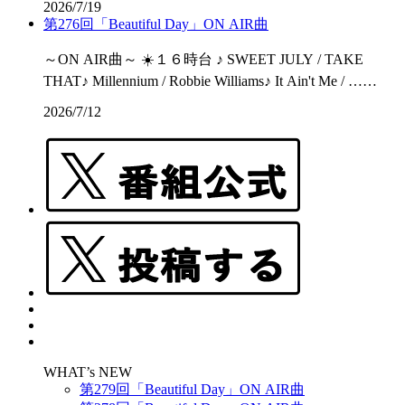
2026/7/19
第276回「Beautiful Day」ON AIR曲
～ON AIR曲～ ☀️１６時台 ♪ SWEET JULY / TAKE
THAT♪ Millennium / Robbie Williams♪ It Ain't Me / ……
2026/7/12
WHAT’s NEW
第279回「Beautiful Day」ON AIR曲