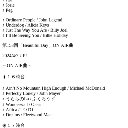
♪ Josie
♪ Peg
♪ Ordinary People / John Legend
♪ Underdog / Alicia Keys
♪ Just The Way You Are / Billy Joel
♪ I’ll Be Seeing You / Billie Holiday
第158回「Beautiful Day」ON AIR曲
2024/4/7 UP!
～ON AIR曲～
☀️１６時台
♪ Ain’t No Mountain High Enough / Michael McDonald
♪ Perfectly Lonely / John Mayer
♪ うららのLa / ふくろうず
♪ Wonderwall / Oasis
♪ Africa / TOTO
♪ Dreams / Fleetwood Mac
☀️１７時台