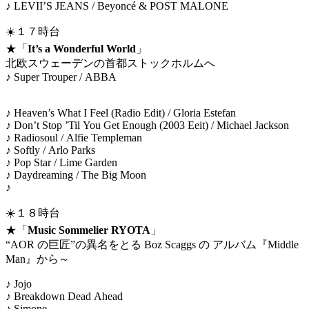
♪ LEVII’S JEANS / Beyoncé & POST MALONE
☀️１７時台
★「
It’s a Wonderful World
」
北欧スウェーデンの首都ストックホルムへ
♪ Super Trouper / ABBA
♪ Heaven’s What I Feel (Radio Edit) / Gloria Estefan
♪ Don’t Stop ’Til You Get Enough (2003 Eeit) / Michael Jackson
♪ Radiosoul / Alfie Templeman
♪ Softly / Arlo Parks
♪ Pop Star / Lime Garden
♪ Daydreaming / The Big Moon
♪
☀️１８時台
★「
Music Sommelier RYOTA
」
“AOR の巨匠”の異名をとる Boz Scaggs の アルバム『Middle
Man』から～
♪ Jojo
♪ Breakdown Dead Ahead
♪ Simone