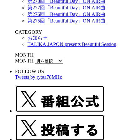
第278回「Beautiful Day」ON AIR曲
第277回「Beautiful Day」ON AIR曲
第276回「Beautiful Day」ON AIR曲
第275回「Beautiful Day」ON AIR曲
CATEGORY
お知らせ
TALIKA JAPON presents Beautiful Session
MONTH
MONTH
FOLLOW US
Tweets by ryota78MHz