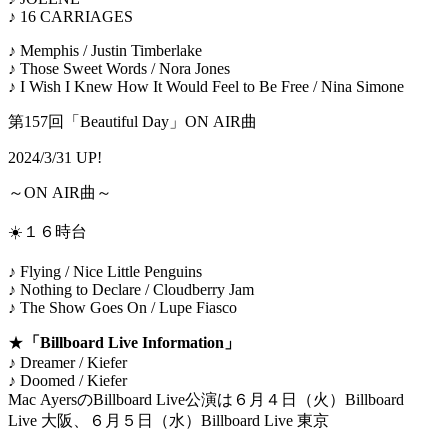
♪ 16 CARRIAGES
♪ Memphis / Justin Timberlake
♪ Those Sweet Words / Nora Jones
♪ I Wish I Knew How It Would Feel to Be Free / Nina Simone
第157回「Beautiful Day」ON AIR曲
2024/3/31 UP!
～ON AIR曲～
☀️１６時台
♪ Flying / Nice Little Penguins
♪ Nothing to Declare / Cloudberry Jam
♪ The Show Goes On / Lupe Fiasco
★
「Billboard Live Information」
♪ Dreamer / Kiefer
♪ Doomed / Kiefer
Mac AyersのBillboard Live公演は６月４日（火）Billboard
Live 大阪、６月５日（水）Billboard Live 東京