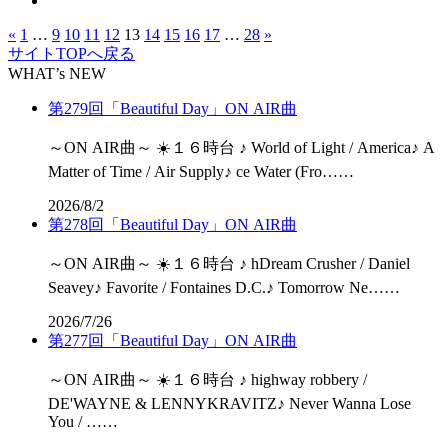
«
1
…
9
10
11
12
13
14
15
16
17
…
28
»
サイトTOPへ戻る
WHAT’s NEW
第279回「Beautiful Day」ON AIR曲
～ON AIR曲～ ☀️１６時台 ♪ World of Light / America♪ A
Matter of Time / Air Supply♪ ce Water (Fro……
2026/8/2
第278回「Beautiful Day」ON AIR曲
～ON AIR曲～ ☀️１６時台 ♪ hDream Crusher / Daniel
Seavey♪ Favorite / Fontaines D.C.♪ Tomorrow Ne……
2026/7/26
第277回「Beautiful Day」ON AIR曲
～ON AIR曲～ ☀️１６時台 ♪ highway robbery /
DE'WAYNE & LENNYKRAVITZ♪ Never Wanna Lose
You / ……