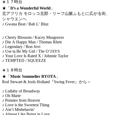
☀️１７時台
★「
It’s a Wonderful World
」
北アフリカ モロッコ北部・リーフ山脈ふもとに広がる街、
シャウエンへ
♪ Gwana Beat / Bab L’ Bluz
♪ Cherry Blossom / Kacey Musgraves
♪ Die A Happy Man / Thomas Rhett
♪ Legendary / Bon Jovi
♪ Use ta Be My Girl / The O’JAYS
♪ Your Love Is Rated X / Johnnie Taylor
♪ TEMPTED / SQUEEZE
☀️１８時台
★「
Music Sommelier RYOTA
」
Rod Stewart & Jools Holland『Swing Fever』から～
♪ Lullaby of Broadway
♪ Oh Marie
♪ Pennies from Heaven
♪ Love is the Sweetest Thing
♪ Ain’t Misbehavin’
♪ Almost Like Being in Love