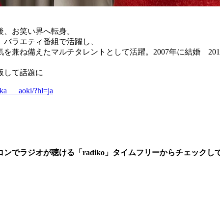
後、お笑い界へ転身。
に、バラエティ番組で活躍し、
兼ね備えたマルチタレントとして活躍。2007年に結婚 201
版して話題に
ka___aoki/?hl=ja
ンでラジオが聴ける「radiko」タイムフリーからチェックし