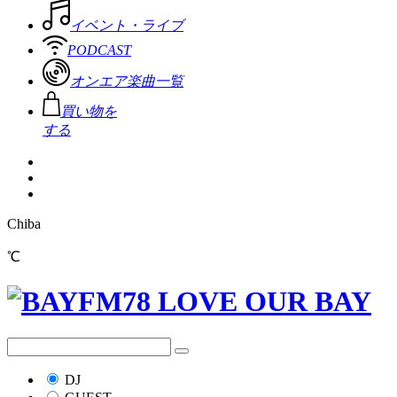
イベント・ライブ
PODCAST
オンエア楽曲一覧
買い物を
する
Chiba
℃
DJ