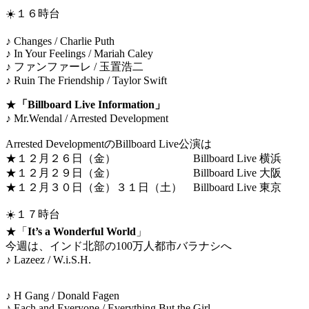
☀️１６時台
♪ Changes / Charlie Puth
♪ In Your Feelings / Mariah Caley
♪ ファンファーレ / 玉置浩二
♪ Ruin The Friendship / Taylor Swift
★
「Billboard Live Information」
♪ Mr.Wendal / Arrested Development
Arrested DevelopmentのBillboard Live公演は
★１２月２６日（金） Billboard Live 横浜
★１２月２９日（金） Billboard Live 大阪
★１２月３０日（金）３１日（土） Billboard Live 東京
☀️１７時台
★「
It’s a Wonderful World
」
今週は、インド北部の100万人都市バラナシへ
♪ Lazeez / W.i.S.H.
♪ H Gang / Donald Fagen
♪ Each and Everyone / Everything But the Girl