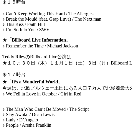
☀️１６時台
♪ Can’t Keep Working This Hard / The Allergies
♪ Break the Mould (feat. Grap Luva) / The Next man
♪ This Kiss / Faith Hill
♪ I’m So Into You / SWV
★
「Billboard Live Information」
♪ Remember the Time / Michael Jackson
Teddy RileyのBillboard Live公演は
★１０月３０日（木）１１月１日（土）３日（月）Billboard Li
☀️１７時台
★「
It’s a Wonderful World
」
今週は、北欧ノルウェー王国にある人口７万人で北極圏最大の
♪ We Fell in Love in October / Girl in Red
♪ The Man Who Can’t Be Moved / The Script
♪ Stay Awake / Dean Lewis
♪ Lady / D’Angelo
♪ People / Aretha Franklin