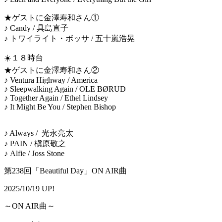
★ゲストに金澤寿和さん①
♪ Candy / 具島直子
♪ トワイライト・ボッサ / 五十嵐浩晃
☀️１８時台
★ゲストに金澤寿和さん②
♪ Ventura Highway / America
♪ Sleepwalking Again / OLE BØRUD
♪ Together Again / Ethel Lindsey
♪ It Might Be You / Stephen Bishop
♪ Always / 光永亮太
♪ PAIN / 槇原敬之
♪ Alfie / Joss Stone
第238回「Beautiful Day」ON AIR曲
2025/10/19 UP!
～ON AIR曲～