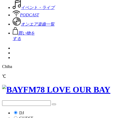
イベント・ライブ
PODCAST
オンエア楽曲一覧
買い物を
する
Chiba
℃
DJ