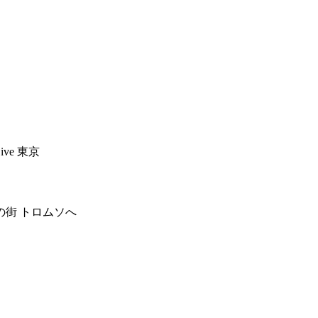
ve 東京
街 トロムソへ