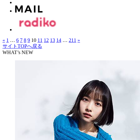
«
1
…
6
7
8
9
10
11
12
13
14
…
211
»
サイトTOPへ戻る
WHAT’s NEW