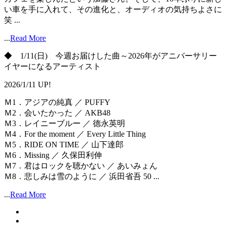
い車を手に入れて、その進化と、オーディオの気持ちよさに
笑 ...
...
Read More
◆ 1/11(日) 今週お届けした曲～2026年がアニバーサリー
イヤーになるアーティスト
2026/1/11 UP!
Ｍ1．アジアの純真 ／ PUFFY
Ｍ2．会いたかった ／ AKB48
Ｍ3．レイニーブルー ／ 德永英明
Ｍ4．For the moment ／ Every Little Thing
Ｍ5．RIDE ON TIME ／ 山下達郎
Ｍ6．Missing ／ 久保田利伸
Ｍ7．君はロックを聴かない ／ あいみょん
Ｍ8．悲しみは雪のように ／ 浜田省吾 50 ...
...
Read More