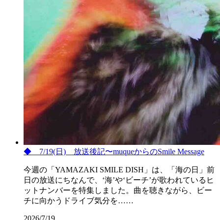
◆ 7/19(日) 放送後記〜muqueからのSmile Message
今週の「YAMAZAKI SMILE DISH」は、「海の日」前
日の放送にちなんで、‘海’や‘ビーチ’が歌われているヒ
ットナンバーを特集しました。曲を聴きながら、ビー
チに向かうドライブ気分を……
2026/7/19