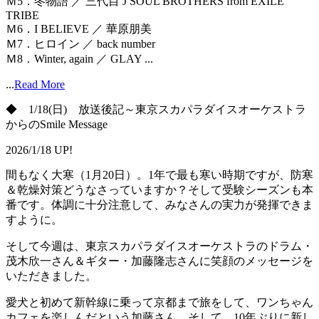
Ｍ5．冬物語 ／ 三代目 J SOUL BROTHERS from EXILE
TRIBE
Ｍ6．I BELIEVE ／ 華原朋美
Ｍ7．ヒロイン ／ back number
Ｍ8．Winter, again ／ GLAY ...
...
Read More
◆ 1/18(日) 放送後記～東京スカパラダイスオーケストラ
からのSmile Message
2026/1/18 UP!
間もなく大寒（1月20日）。1年で最も寒い時期ですが、防寒
＆乾燥対策どうなさっていますか？そして受験シーズンも本
番です。体調に十分注意して、みなさんの実力が発揮できま
すように。
そして今週は、東京スカパラダイスオーケストラのドラム・
茂木欣一さん＆ギター・加藤隆志さんに笑顔のメッセージを
いただきました。
愛犬と初めて新幹線に乗って京都まで旅をして、ワンちゃん
カフェを楽しんだという加藤さん。そして、10年ぶりに新し