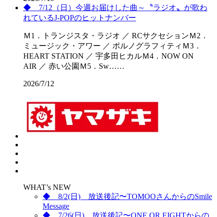
◆ 7/12（日）今週お届けした曲～〝ラジオ〟が歌わ
れているJ-POPのヒットナンバー
Ｍ1．トランジスタ・ラジオ ／ RCサクセションＭ2．
ミュージック・アワー ／ ポルノグラフィティＭ3．
HEART STATION ／ 宇多田ヒカルＭ4．NOW ON
AIR ／ 赤い公園Ｍ5．Sw……
2026/7/12
WHAT’s NEW
◆ 8/2(日) 放送後記〜TOMOOさんからのSmile
Message
◆ 7/26(日) 放送後記〜ONE OR EIGHTからの